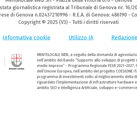
Mentelocale Web Srl - Piazza della Vittoria 6/6 - Genova
stata giornalistica registrata al Tribunale di Genova nr. 16/2
prese di Genova n.02437210996 - R.E.A. di Genova: 486190 - Co
Copyright © 2025 (V3) - Tutti i diritti riservati
Informativa cookie
Utilizzo IA
Redazion
MENTELOCALE WEB, a seguito della domanda di agevolazio
nell’ambito del Bando “Supporto allo sviluppo di progetti d
medie imprese” - Programma Regionale FESR 2021–2027, ha
dell’Unione Europea, nell’ambito del progetto COESIONE ITA
programma di investimenti volto al miglioramento della dig
riguardato l’implementazione di infrastrutture hardware e
ambito SEO e Intelligenza Artificiale, sviluppo e-commerc