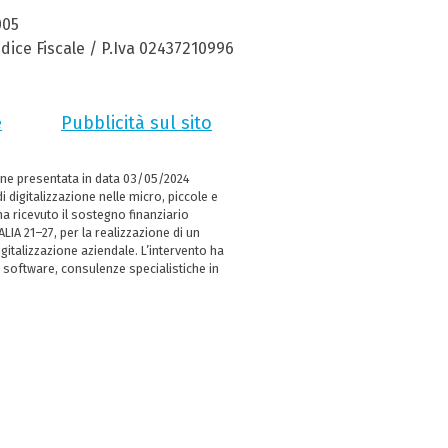
005
dice Fiscale / P.Iva 02437210996
e
Pubblicità sul sito
ne presentata in data 03/05/2024
i digitalizzazione nelle micro, piccole e
 ricevuto il sostegno finanziario
LIA 21–27, per la realizzazione di un
italizzazione aziendale. L’intervento ha
 software, consulenze specialistiche in
e