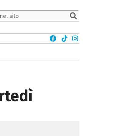
rtedì