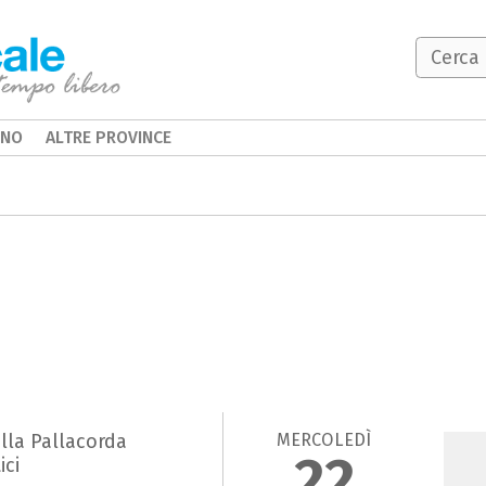
INO
ALTRE PROVINCE
D
MERCOLEDÌ
ella Pallacorda
22
ici