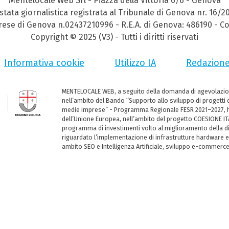
Mentelocale Web Srl - Piazza della Vittoria 6/6 - Genova
stata giornalistica registrata al Tribunale di Genova nr. 16/2
prese di Genova n.02437210996 - R.E.A. di Genova: 486190 - Co
Copyright © 2025 (V3) - Tutti i diritti riservati
Informativa cookie
Utilizzo IA
Redazion
MENTELOCALE WEB, a seguito della domanda di agevolazio
nell’ambito del Bando “Supporto allo sviluppo di progetti d
medie imprese” - Programma Regionale FESR 2021–2027, ha
dell’Unione Europea, nell’ambito del progetto COESIONE ITA
programma di investimenti volto al miglioramento della dig
riguardato l’implementazione di infrastrutture hardware e
ambito SEO e Intelligenza Artificiale, sviluppo e-commerc