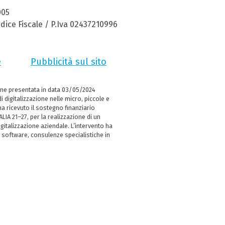
005
dice Fiscale / P.Iva 02437210996
e
Pubblicità sul sito
ne presentata in data 03/05/2024
i digitalizzazione nelle micro, piccole e
 ricevuto il sostegno finanziario
LIA 21–27, per la realizzazione di un
italizzazione aziendale. L’intervento ha
 software, consulenze specialistiche in
e