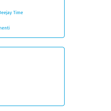
Deejay Time
menti