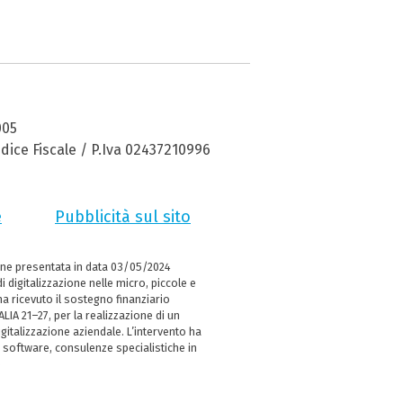
005
dice Fiscale / P.Iva 02437210996
e
Pubblicità sul sito
ne presentata in data 03/05/2024
i digitalizzazione nelle micro, piccole e
 ricevuto il sostegno finanziario
LIA 21–27, per la realizzazione di un
italizzazione aziendale. L’intervento ha
 software, consulenze specialistiche in
e