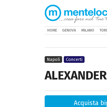
HOME
GENOVA
MILANO
TOR
Napoli
Concerti
ALEXANDER
Acquista big