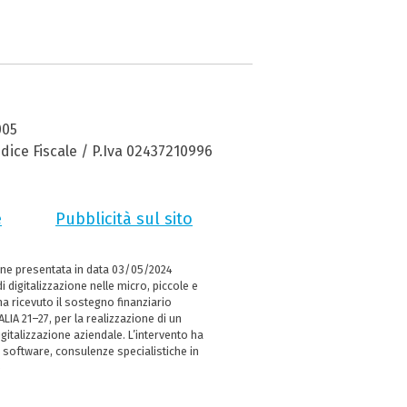
005
dice Fiscale / P.Iva 02437210996
e
Pubblicità sul sito
ne presentata in data 03/05/2024
i digitalizzazione nelle micro, piccole e
 ricevuto il sostegno finanziario
LIA 21–27, per la realizzazione di un
italizzazione aziendale. L’intervento ha
 software, consulenze specialistiche in
e