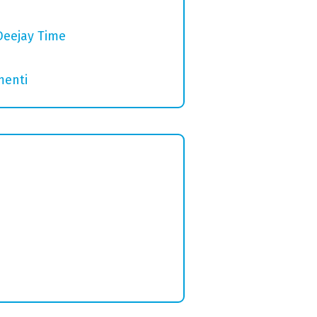
Deejay Time
menti