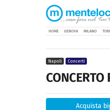
HOME
GENOVA
MILANO
TOR
Napoli
Concerti
CONCERTO 
Acquista big