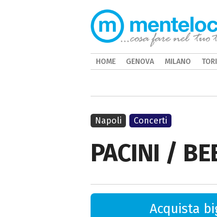
HOME
GENOVA
MILANO
TOR
Napoli
Concerti
PACINI / B
Acquista big