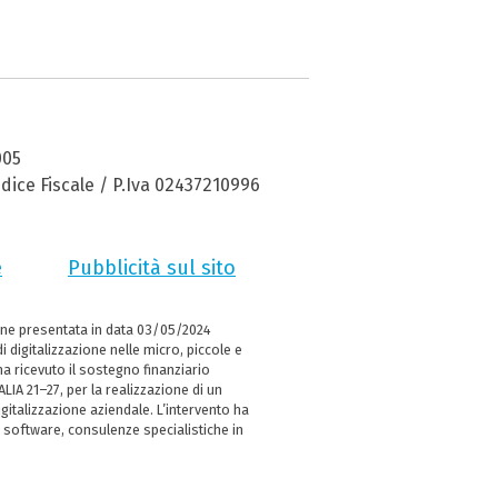
005
dice Fiscale / P.Iva 02437210996
e
Pubblicità sul sito
ne presentata in data 03/05/2024
i digitalizzazione nelle micro, piccole e
 ricevuto il sostegno finanziario
LIA 21–27, per la realizzazione di un
italizzazione aziendale. L’intervento ha
 software, consulenze specialistiche in
e