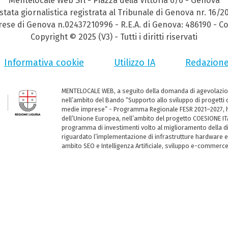
Mentelocale Web Srl - Piazza della Vittoria 6/6 - Genova
stata giornalistica registrata al Tribunale di Genova nr. 16/2
prese di Genova n.02437210996 - R.E.A. di Genova: 486190 - Co
Copyright © 2025 (V3) - Tutti i diritti riservati
Informativa cookie
Utilizzo IA
Redazion
MENTELOCALE WEB, a seguito della domanda di agevolazio
nell’ambito del Bando “Supporto allo sviluppo di progetti d
medie imprese” - Programma Regionale FESR 2021–2027, ha
dell’Unione Europea, nell’ambito del progetto COESIONE ITA
programma di investimenti volto al miglioramento della dig
riguardato l’implementazione di infrastrutture hardware e
ambito SEO e Intelligenza Artificiale, sviluppo e-commerc