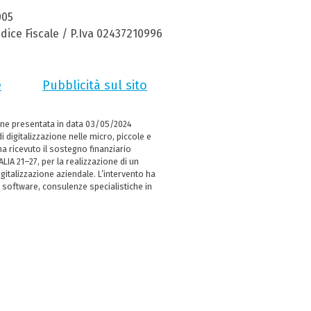
005
dice Fiscale / P.Iva 02437210996
e
Pubblicità sul sito
ne presentata in data 03/05/2024
i digitalizzazione nelle micro, piccole e
 ricevuto il sostegno finanziario
LIA 21–27, per la realizzazione di un
italizzazione aziendale. L’intervento ha
 software, consulenze specialistiche in
e