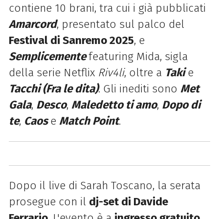
contiene 10 brani, tra cui i già pubblicati
Amarcord
, presentato sul palco del
Festival di Sanremo 2025
, e
Semplicemente
featuring Mida, sigla
della serie Netflix
Riv4li
, oltre a
Taki
e
Tacchi (Fra le dita)
. Gli inediti sono
Met
Gala
,
Desco
,
Maledetto ti amo
,
Dopo di
te
,
Caos
e
Match Point
.
Dopo il live di Sarah Toscano, la serata
prosegue con il
dj-set di Davide
Ferrario
. L'evento è a
ingresso gratuito