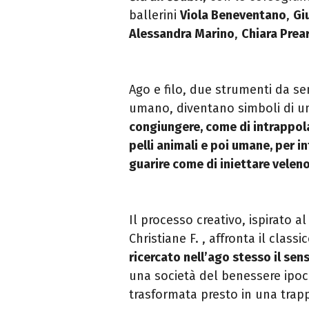
ballerini
Viola Beneventano
,
Giu
Alessandra Marino
,
Chiara Prea
Ago e filo, due strumenti da se
umano, diventano simboli di un
congiungere, come di intrappol
pelli animali e poi umane, per i
guarire come di iniettare veleno
Il processo creativo, ispirato a
Christiane F. , affronta il classi
ricercato nell’ago stesso il sens
una società del benessere ipocr
trasformata presto in una trap