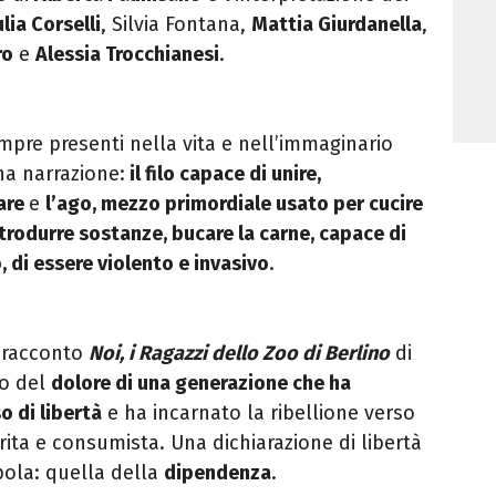
lia Corselli
, Silvia Fontana,
Mattia Giurdanella
,
ro
e
Alessia Trocchianesi
.
mpre presenti nella vita e nell’immaginario
a narrazione:
il filo capace di unire,
are
e
l’ago, mezzo primordiale usato per cucire
ntrodurre sostanze, bucare la carne, capace di
, di essere violento e invasivo
.
l racconto
Noi, i Ragazzi dello Zoo di Berlino
di
co del
dolore di una generazione che ha
o di libertà
e ha incarnato la ribellione verso
ita e consumista. Una dichiarazione di libertà
pola: quella della
dipendenza
.