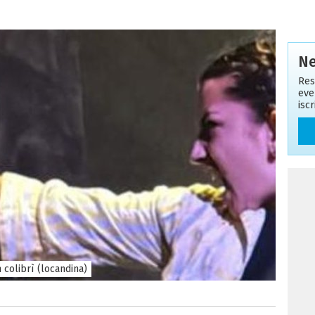
Ne
Res
eve
isc
 colibrì (locandina)