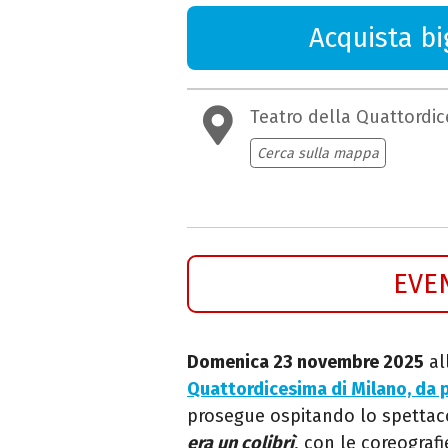
Acquista big
Teatro della Quattordi
Cerca sulla mappa
EVE
Domenica 23 novembre 2025
al
Quattordicesima di Milano, da 
prosegue ospitando lo spettac
era un colibrì
, con le coreografi