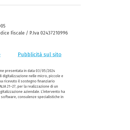
005
dice Fiscale / P.Iva 02437210996
e
Pubblicità sul sito
ne presentata in data 03/05/2024
i digitalizzazione nelle micro, piccole e
 ricevuto il sostegno finanziario
LIA 21–27, per la realizzazione di un
italizzazione aziendale. L’intervento ha
 software, consulenze specialistiche in
e