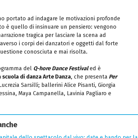
o portato ad indagare le motivazioni profonde
ento è quello di insinuare un pensiero: vengono
narrazione tragica per lasciare la scena ad
raverso i corpi dei danzatori e oggetti dal forte
questione conosciuta e mai risolta.
programma del
Q-hore Dance Festival
ed è
 scuola di danza Arte Danza
, che presenta
Per
crezia Sarsilli; ballerini Alice Pisanti, Giorgia
essina, Maya Campanella, Lavinia Pagliaro e
 anche
capitale dello spettacolo dal vivo: date e bando per l