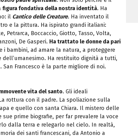
a
figura fondativa della nostra identità
. Ha
no: il
Cantico delle Creature
. Ha inventato il
tro e la pittura. Ha ispirato grandi italiani:
e, Petrarca, Boccaccio, Giotto, Tasso, Volta,
anzoni, De Gasperi.
Ha trattato le donne da pari
re i bambini, ad amare la natura, a proteggere
re dell’umanesimo. Ha restituito dignità a tutti,
mi. San Francesco è la parte migliore di noi.
ommovente vita del santo
. Gli ideali
La rottura con il padre. La spoliazione sulla
 Papa e quello con santa Chiara. Il mistero delle
e sue prime biografie, per far prevalere la voce
lo dalla terra e relegarlo nel cielo. In realtà,
moria dei santi francescani, da Antonio a