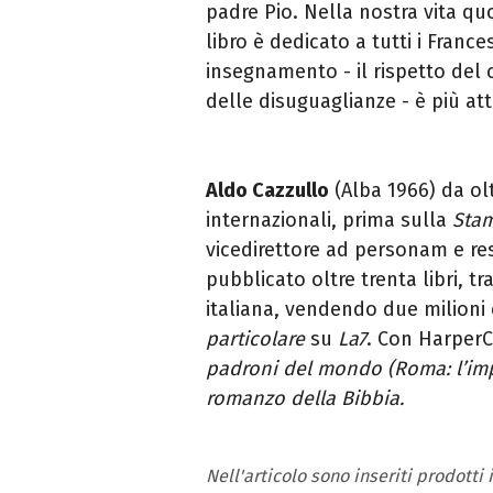
padre Pio. Nella nostra vita quo
libro è dedicato a tutti i France
insegnamento - il rispetto del cr
delle disuguaglianze - è più at
Aldo Cazzullo
(Alba 1966) da oltr
internazionali, prima sulla
Sta
vicedirettore ad personam e re
pubblicato oltre trenta libri, tra
italiana, vendendo due milioni
particolare
su
La7
. Con HarperC
padroni del mondo (Roma: l’imp
romanzo della Bibbia.
Nell'articolo sono inseriti prodotti