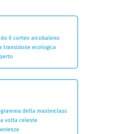
ndo il corteo arcobaleno
a transizione ecologica
aperto
programma della masterclass
la volta celeste
perienze