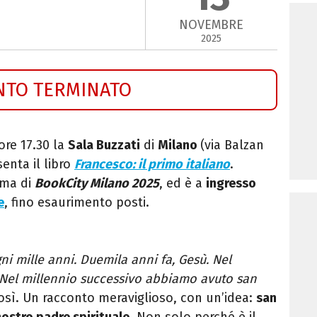
NOVEMBRE
2025
NTO TERMINATO
ore 17.30 la
Sala Buzzati
di
Milano
(via Balzan
enta il libro
Francesco: il primo italiano
.
mma di
BookCity Milano 2025
, ed è a
ingresso
e
, fino esaurimento posti.
ni mille anni. Duemila anni fa, Gesù. Nel
Nel millennio successivo abbiamo avuto san
così. Un racconto meraviglioso, con un’idea:
san
 nostro padre spirituale
. Non solo perché è il