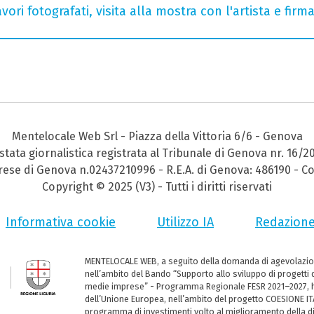
ori fotografati, visita alla mostra con l'artista e fir
Mentelocale Web Srl - Piazza della Vittoria 6/6 - Genova
stata giornalistica registrata al Tribunale di Genova nr. 16/2
prese di Genova n.02437210996 - R.E.A. di Genova: 486190 - Co
Copyright © 2025 (V3) - Tutti i diritti riservati
Informativa cookie
Utilizzo IA
Redazion
MENTELOCALE WEB, a seguito della domanda di agevolazio
nell’ambito del Bando “Supporto allo sviluppo di progetti d
medie imprese” - Programma Regionale FESR 2021–2027, ha
dell’Unione Europea, nell’ambito del progetto COESIONE ITA
programma di investimenti volto al miglioramento della dig