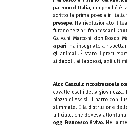
patrono d’Italia
, ma perché è l
scritto la prima poesia in italia
presepe
. Ha rivoluzionato il tea
furono terziari francescani Dant
Galvani, Marconi, don Bosco, M
a pari
. Ha insegnato a rispetta
gli animali. È stato il precurso
ai deboli, ai lebbrosi, agli ulti
Aldo
Cazzullo
ricostruisce la c
cavallereschi della giovinezza. 
piazza di Assisi. Il patto con il
stimmate. E la distruzione dell
ufficiale, che doveva allontanar
oggi Francesco è vivo
. Nella me