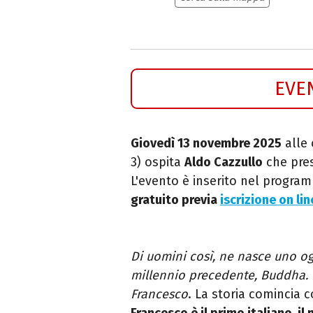
EVE
Giovedì 13 novembre 2025
alle 
3) ospita
Aldo Cazzullo
che pres
L'evento è inserito nel progra
gratuito previa
iscrizione on lin
Di uomini così, ne nasce uno og
millennio precedente, Buddha. 
Francesco
. La storia comincia 
Francesco è il primo italiano, il