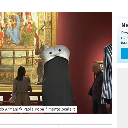
Ne
Res
eve
isc
rgio Armani © Paola Popa / mentelocale.it