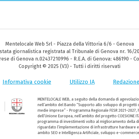
Mentelocale Web Srl - Piazza della Vittoria 6/6 - Genova
stata giornalistica registrata al Tribunale di Genova nr. 16/2
prese di Genova n.02437210996 - R.E.A. di Genova: 486190 - Co
Copyright © 2025 (V3) - Tutti i diritti riservati
Informativa cookie
Utilizzo IA
Redazion
MENTELOCALE WEB, a seguito della domanda di agevolazio
nell’ambito del Bando “Supporto allo sviluppo di progetti d
medie imprese” - Programma Regionale FESR 2021–2027, ha
dell’Unione Europea, nell’ambito del progetto COESIONE ITA
programma di investimenti volto al miglioramento della dig
riguardato l’implementazione di infrastrutture hardware e
ambito SEO e Intelligenza Artificiale, sviluppo e-commerc