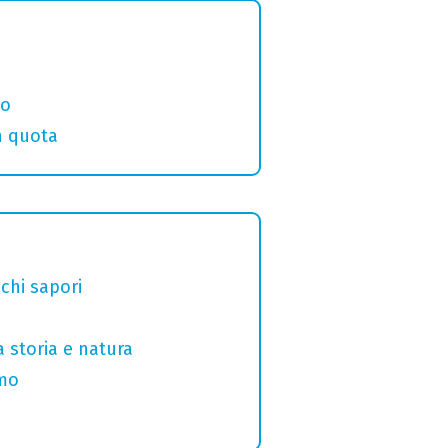
eo
in quota
chi sapori
a storia e natura
omo