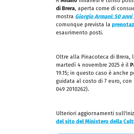
A
Milano
milanesi e turisti pos
di Brera
, aperta come di consuet
mostra
Giorgio Armani: 50 anni
comunque prevista la
prenotaz
esaurimento posti.
Oltre alla Pinacoteca di Brera,
martedì 4 novembre 2025 è il
P
19.15; in questo caso è anche p
guidata al costo di 7 euro, con 
049 2010262).
Ulteriori aggiornamenti sull'ini
del sito del Ministero della Cul