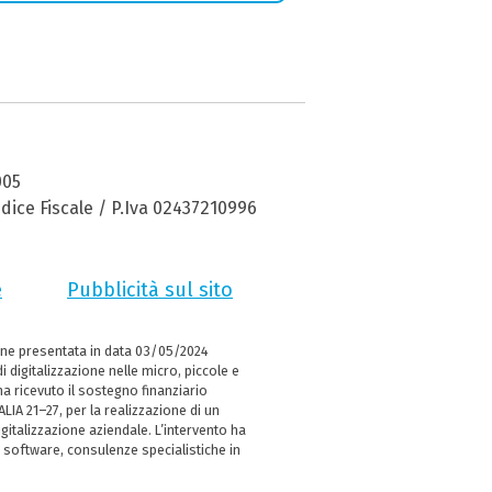
005
dice Fiscale / P.Iva 02437210996
e
Pubblicità sul sito
ne presentata in data 03/05/2024
i digitalizzazione nelle micro, piccole e
 ricevuto il sostegno finanziario
LIA 21–27, per la realizzazione di un
italizzazione aziendale. L’intervento ha
 software, consulenze specialistiche in
e