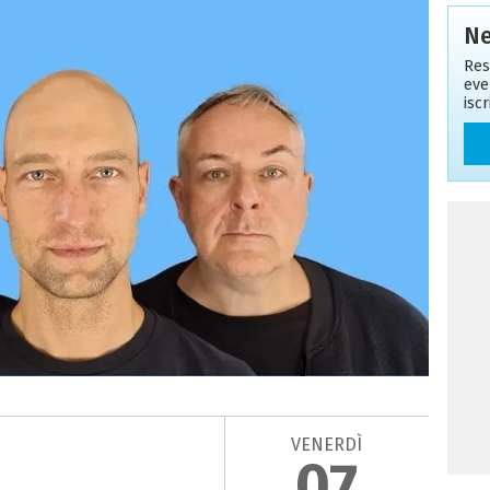
Ne
Res
eve
isc
VENERDÌ
07