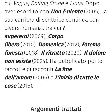
cui
Vogue
,
Rolling Stone
e
Linus
. Dopo
aver esordito con
Non è niente
(2005), la
sua carriera di scrittrice continua con
diversi romanzi, tra cui
I
supereroi
(2009),
Corpo
libero
(2010),
Domenica
(2012),
Faremo
foresta
(2018),
Il ritratto
(2020),
Il dolore
non esiste
(2024). Ha pubblicato poi le
raccolte di racconti
La fine
dell’amore
(2006) e
L’ini­zio di tutte le
cose
(2015).
Argomenti trattati