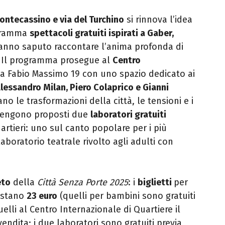
Montecassino e via del Turchino
si rinnova l’idea
ogramma
spettacoli gratuiti ispirati a Gaber,
hanno saputo raccontare l’anima profonda di
ì. Il programma prosegue al
Centro
ia Fabio Massimo 19 con
uno spazio dedicato ai
lessandro Milan,
Piero Colaprico e Gianni
tano le trasformazioni della
città, le tensioni e i
, vengono proposti
due
laboratori gratuiti
uartieri: uno
sul canto popolare per i più
laboratorio teatrale rivolto agli adulti con
eto
della
Città Senza Porte 2025
: i
biglietti
per
costano
23 euro
(quelli per bambini sono gratuiti
uelli al Centro Internazionale di Quartiere il
vendita; i due laboratori sono gratuiti previa