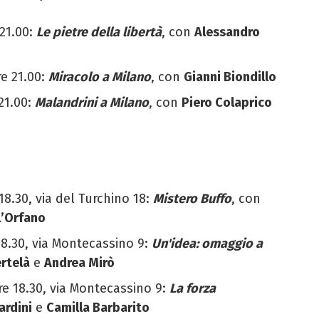
 21.00:
Le pietre della libertà
, con
Alessandro
e 21.00:
Miracolo a Milano
, con
Gianni Biondillo
21.00:
Malandrini a Milano
, con
Piero Colaprico
18.30, via del Turchino 18:
Mistero Buffo
, con
l’Orfano
18.30, via Montecassino 9:
Un'idea: omaggio a
rtelà
e
Andrea Mirò
e 18.30, via Montecassino 9:
La forza
ardini
e
Camilla Barbarito