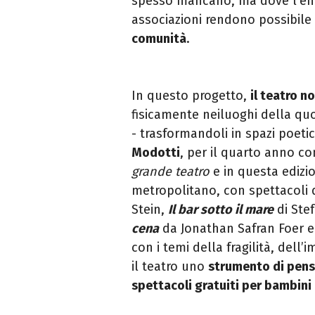
spesso mancano, ma dove l’ener
associazioni rendono possibile
comunità
.
In questo progetto,
il teatro n
fisicamente nei
luoghi della quot
- trasformandoli in spazi
poetic
Modotti
, per il quarto anno c
grande teatro
e in questa edizi
metropolitano, con spettacoli 
Stein
,
Il bar sotto il mare
di Ste
cena
da Jonathan Safran Foer 
con i temi della fragilità, dell
il teatro uno
strumento di pens
spettacoli gratuiti per bambini