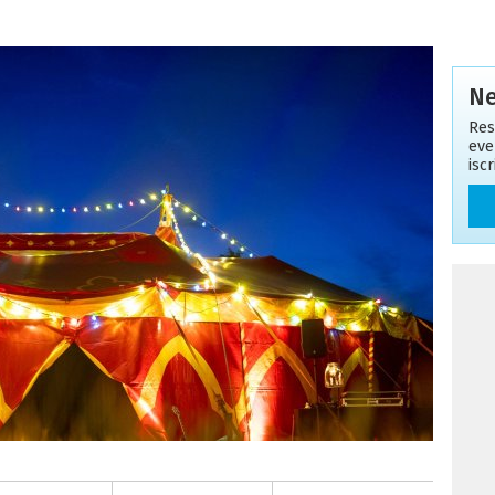
Ne
Res
eve
isc