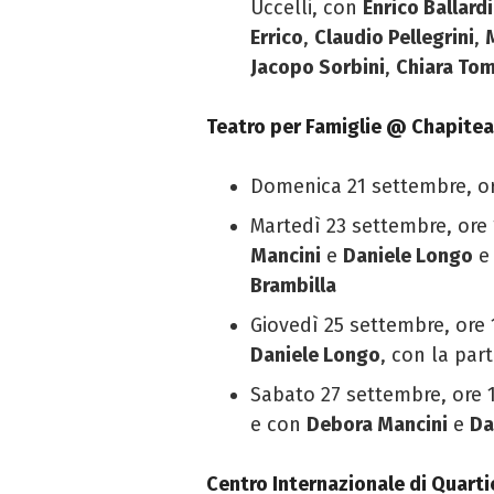
Uccelli, con
Enrico Ballardi
Errico
,
Claudio
Pellegrini
,
Jacopo Sorbini
,
Chiara To
Teatro per Famiglie @ Chapite
Domenica 21 settembre, or
Martedì 23 settembre, ore 
Mancini
e
Daniele
Longo
e 
Brambilla
Giovedì 25 settembre, ore 
Daniele Longo
,
con la par
Sabato 27 settembre, ore 
e con
Debora Mancini
e
Da
Centro Internazionale di Quarti