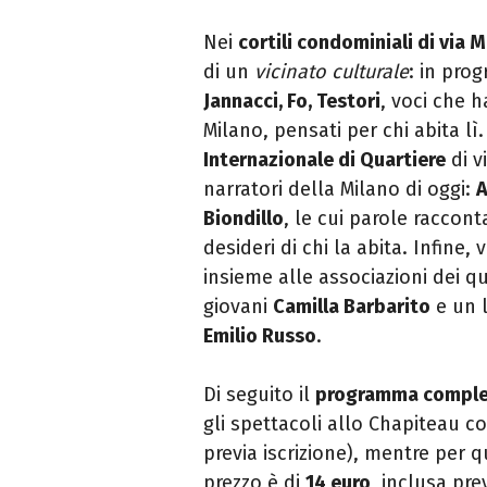
Nei
cortili condominiali di via 
di un
vicinato culturale
: in pr
Jannacci,
Fo, Testori
, voci che 
Milano, pensati per chi abita l
Internazionale di Quartiere
di v
narratori della Milano di oggi:
A
Biondillo
, le cui parole raccon
desideri di chi la abita. Infine
insieme alle associazioni dei q
giovani
Camilla Barbarito
e
un 
Emilio Russo
.
Di seguito il
programma compl
gli spettacoli allo Chapiteau 
previa iscrizione), mentre per q
prezzo è di
14 euro
, inclusa pre