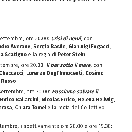
ettembre, ore 20.00:
Crisi di nervi
,
con
ndro Averone
,
Sergio Basile
,
Gianluigi Fogacci
,
ia Scatigno
e la
regia di
Peter Stein
ttembre, ore 20.00:
Il bar sotto il mare
, con
 Checcacci
,
Lorenzo Degl’Innocenti
,
Cosimo
o Russo
settembre, ore 20.00:
Possiamo salvare il
Enrico Ballardini
,
Nicolas Errico
,
Helena Hellwig
,
erosa
,
Chiara Tomei
e la regia del Collettivo
tembre, rispettivamente ore 20.00 e ore 19.30: