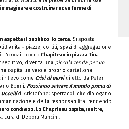
gia, la vitalità e la presenza di numerose
immaginare e costruire nuove forme di
on aspetta il pubblico: lo cerca
. Si sposta
idianità - piazze, cortili, spazi di aggregazione
i. L'ormai iconico
Chapiteau in piazza Tina
onsecutivo, diventa una
piccola tenda per un
one ospita un vero e proprio
cartellone
di rilievo come
Crisi di nervi
diretto da Peter
fano Benni
,
Possiamo salvare il mondo prima di
e
Uccelli
di Aristofane: s
pettacoli che dialogano
’immaginazione e della
responsabilità, rendendo
iero condiviso.
Lo Chapiteau
ospita, inoltre,
a cura di Debora Mancini.