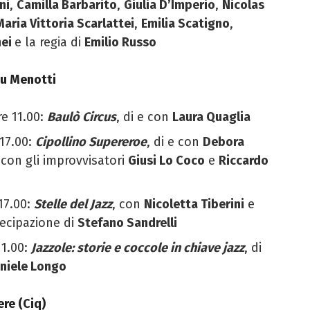
ni
,
Camilla Barbarito
,
Giulia D’Imperio
,
Nicolas
Maria Vittoria Scarlattei
,
Emilia Scatigno
,
mei
e
la regia di
Emilio Russo
au Menotti
e 11.00:
Baulò Circus
, di e con
Laura Quaglia
17.00:
Cipollino Supereroe
,
di e con
Debora
con gli improvvisatori
Giusi Lo Coco
e
Riccardo
17.00:
Stelle del Jazz
, con
Nicoletta Tiberini
e
tecipazione di
Stefano Sandrelli
11.00:
Jazzole: storie e coccole in chiave jazz
, di
niele Longo
ere (Ciq)