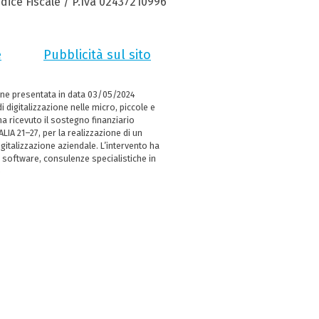
dice Fiscale / P.Iva 02437210996
e
Pubblicità sul sito
ne presentata in data 03/05/2024
i digitalizzazione nelle micro, piccole e
 ricevuto il sostegno finanziario
LIA 21–27, per la realizzazione di un
italizzazione aziendale. L’intervento ha
 software, consulenze specialistiche in
e