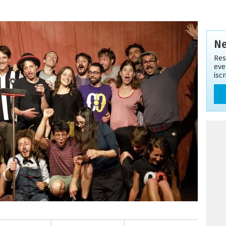
Ne
Res
eve
isc