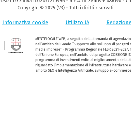
prese di Genova n.02437210996 - R.E.A. di Genova: 486190 - Co
Copyright © 2025 (V3) - Tutti i diritti riservati
Informativa cookie
Utilizzo IA
Redazion
MENTELOCALE WEB, a seguito della domanda di agevolazio
nell’ambito del Bando “Supporto allo sviluppo di progetti d
medie imprese” - Programma Regionale FESR 2021–2027, ha
dell’Unione Europea, nell’ambito del progetto COESIONE ITA
programma di investimenti volto al miglioramento della dig
riguardato l’implementazione di infrastrutture hardware e
ambito SEO e Intelligenza Artificiale, sviluppo e-commerc