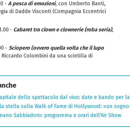
00 -
A
pesca di emozioni
,
con Umberto Banti,
egia di Dadde Visconti (Compagnia
Eccentrici
1.00
-
Cabaret tra clown e clownerie (roba seria)
,
00 -
Sciopero (ovvero quella volta che il lupo
n Riccardo Colombini
da una scintilla di
 anche
capitale dello spettacolo dal vivo: date e bando per l
la stella sulla Walk of Fame di Hollywood: «un sogno 
ignano Sabbiadoro: programma e orari dell'Air Show