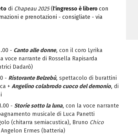
eto
di
Chapeau 2025
(
l'ingresso è libero
con
rmazioni e prenotazioni - consigliate - via
1.00 -
Canto alle donne
, con
il coro Lyrika
la voce narrante di Rossella Rapisarda
trici Dadarò)
00 -
Ristorante Belzebù
, spettacolo di burattini
ca +
Angelino colabrodo cuoco del demonio
,
di
i
1.00 -
Storie sotto la luna
, con la voce narrante
mpagnamento musicale di Luca Panetti
olo (c
hitarra semiacustica), B
runo
Chico
e Angelon Ermes (batteria)