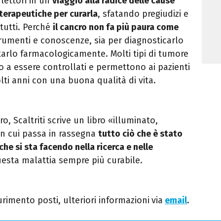
lettori in un
viaggio alla radice delle cause
e terapeutiche per
curarla
, sfatando pregiudizi e
 tutti. Perché
il cancro non fa più paura come
trumenti e conoscenze, sia per diagnosticarlo
rlo farmacologicamente. Molti tipi di tumore
no a essere controllati e permettono ai pazienti
lti anni con una buona qualità di vita.
o, Scaltriti scrive un libro «illuminato,
in cui passa in rassegna
tutto ciò che è stato
he si sta facendo nella ricerca e nelle
esta malattia sempre più curabile.
rimento posti, ulteriori informazioni
via
email
.