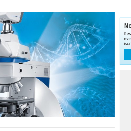
Ne
Res
eve
isc