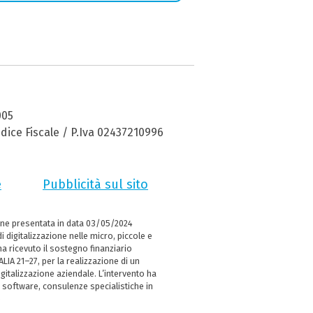
005
dice Fiscale / P.Iva 02437210996
e
Pubblicità sul sito
ne presentata in data 03/05/2024
i digitalizzazione nelle micro, piccole e
 ricevuto il sostegno finanziario
LIA 21–27, per la realizzazione di un
italizzazione aziendale. L’intervento ha
 software, consulenze specialistiche in
e