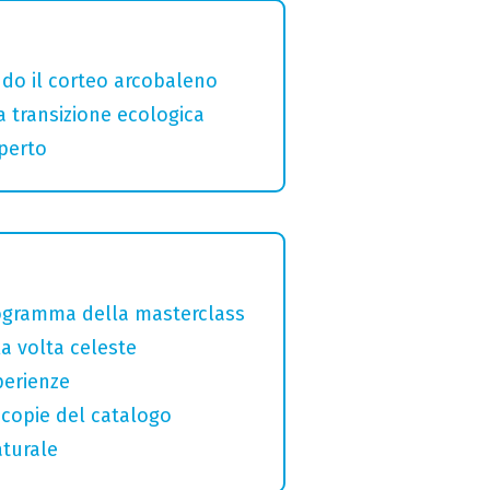
ndo il corteo arcobaleno
a transizione ecologica
aperto
programma della masterclass
la volta celeste
perienze
macopie del catalogo
aturale