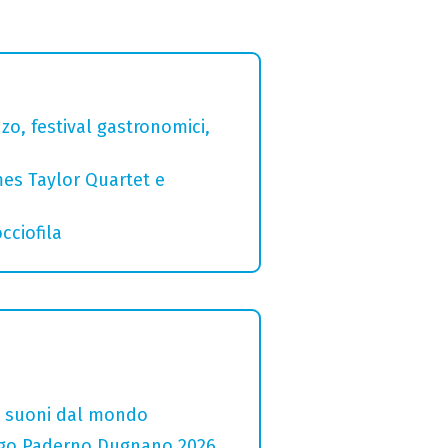
zo, festival gastronomici,
mes Taylor Quartet e
cciofila
i e suoni dal mondo
 Lago Paderno Dugnano 2026