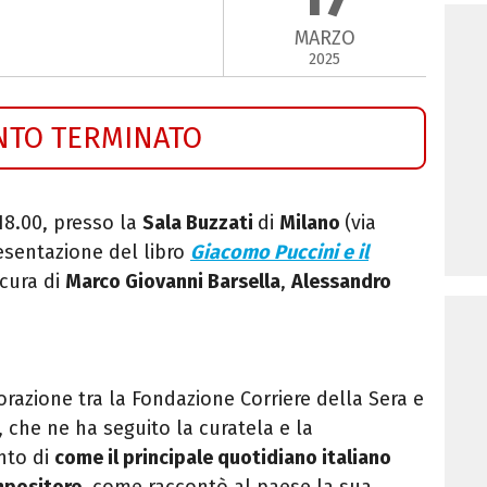
MARZO
2025
NTO TERMINATO
 18.00, presso la
Sala Buzzati
di
Milano
(via
esentazione del libro
Giacomo Puccini e il
 cura di
Marco Giovanni Barsella
,
Alessandro
razione tra la Fondazione Corriere della Sera e
, che ne ha seguito la curatela e la
onto di
come il principale quotidiano italiano
mpositore
, come raccontò al paese la sua