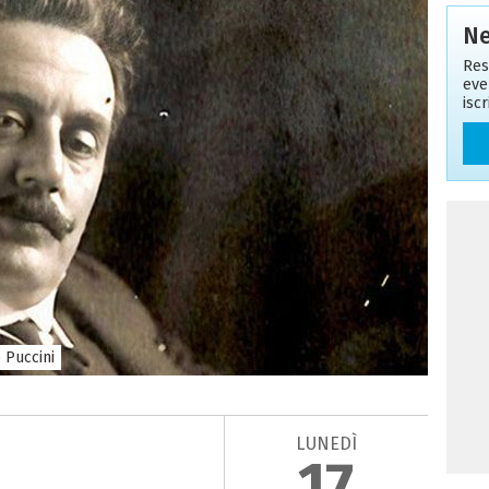
Ne
Res
eve
isc
 Puccini
LUNEDÌ
17