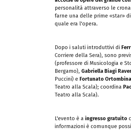
personalità attraverso le cro
farne una delle prime «star» d
quale era l'opera.
Dopo i saluti introduttivi di
Fer
Corriere della Sera), sono previs
(p
rofessore di Musicologia e Sto
Bergamo),
Gabriella Biagi Rave
Puccini) e
Fortunato Ortombin
Teatro alla Scala); coordina
Pa
Teatro alla Scala).
L'evento è a
ingresso gratuito
informazioni è comunque possi