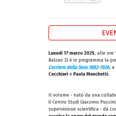
EVE
Lunedì 17 marzo 2025
, alle ore
Balzan 3) è in programma la pr
Corriere della Sera 1883-1926
,
a
Cecchieri
e
Paola Menchetti
.
Il volume - nato da una collabo
il Centro Studi Giacomo Puccini
supervisione scientifica - dà c
accolse le opere del grande co