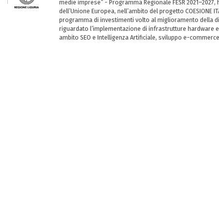
medie imprese” - Programma Regionale FESR 2021–2027, ha
dell’Unione Europea, nell’ambito del progetto COESIONE ITA
programma di investimenti volto al miglioramento della dig
riguardato l’implementazione di infrastrutture hardware e
ambito SEO e Intelligenza Artificiale, sviluppo e-commerc