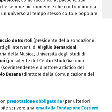
nache sempre più numerose che contribuirono a
i un universo al tempo stesso colto e popolare
ruccio de Bortoli
(presidente della Fondazione
ti gli interventi di
Virgilio Bernardoni
ria della Musica, Università degli studi di
nni
(p
residente del Centro Studi Giacomo
a
(s
ovrintendente e direttore artistico del
olo Besana
(d
irettore della Comunicazione del
con
prenotazione obbligatoria
(per ulteriori
bile scrivere una
email alla Fondazione Corriere