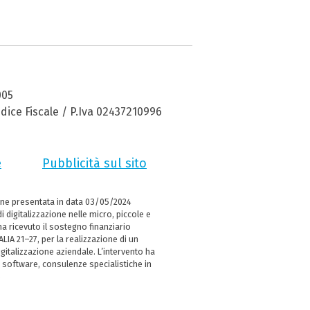
005
dice Fiscale / P.Iva 02437210996
e
Pubblicità sul sito
ne presentata in data 03/05/2024
i digitalizzazione nelle micro, piccole e
 ricevuto il sostegno finanziario
LIA 21–27, per la realizzazione di un
italizzazione aziendale. L’intervento ha
 software, consulenze specialistiche in
e