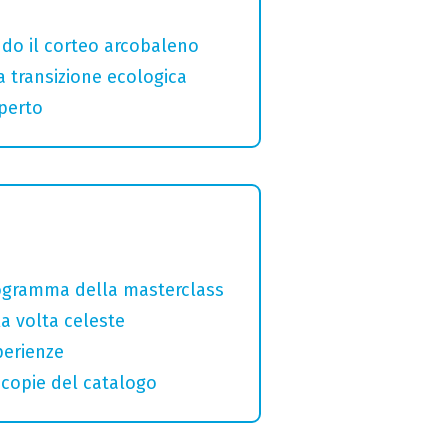
ndo il corteo arcobaleno
a transizione ecologica
aperto
programma della masterclass
la volta celeste
perienze
macopie del catalogo