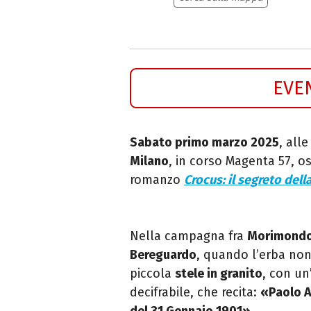
EVE
Sabato primo marzo 2025
, alle
Milano
, in corso Magenta 57,
os
romanzo
Crocus: i
l segreto dell
Nella campagna fra
Morimond
Bereguardo
, quando l’erba non
piccola
stele in granito
, con un
decifrabile, che recita:
«Paolo A
del 31 Gennajo 1901»
.