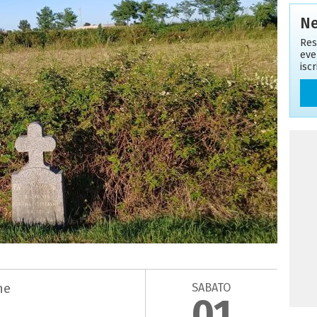
Ne
Res
eve
isc
SABATO
ne
01