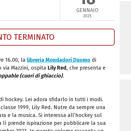
GENNAIO
2025
NTO TERMINATO
ore 16.00, la
libreria Mondadori Duomo
di
 via Mazzini, ospita
Lily Red
, che presenta e
ppable (cuori di ghiaccio)
.
i hockey. Lei adora sfidarlo in tutti i modi.
a, classe 1999, Lily Red. Nutre da sempre una
ura e la musica. Si interessa all’hockey sul
a lì prende ispirazione per pubblicare la sua
vembre 2023. In questo volume racconta un