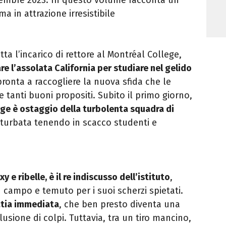
ma in attrazione irresistibile
 l’incarico di rettore al Montréal College,
are l’assolata California per studiare nel gelido
pronta a raccogliere la nuova sfida che le
e tanti buoni propositi. Subito il primo giorno,
ege è ostaggio della turbolenta squadra di
sturbata tenendo in scacco studenti e
 e ribelle, è il re indiscusso dell’istituto
,
n campo e temuto per i suoi scherzi spietati.
patia immediata
, che ben presto diventa una
usione di colpi. Tuttavia, tra un tiro mancino,