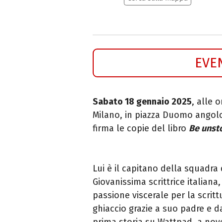
EVE
Sabato 18 gennaio 2025
, alle 
Milano, in piazza Duomo angolo
firma le copie del libro
Be unsto
Lui è il capitano della squadra d
Giovanissima scrittrice italian
passione viscerale per la scritt
ghiaccio grazie a suo padre e d
prima storia su Wattpad, a no