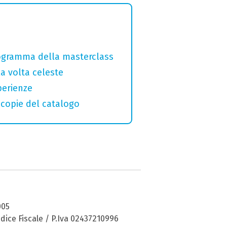
programma della masterclass
la volta celeste
perienze
macopie del catalogo
005
dice Fiscale / P.Iva 02437210996