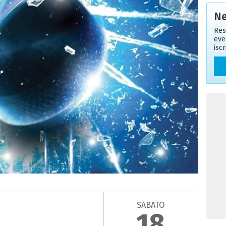
Ne
Res
eve
isc
SABATO
18