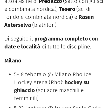
altoatesine di
Predazzo
(salto con gli sci
e combinata nordica),
Tesero
(sci di
fondo e combinata nordica) e
Rasun-
Anterselva
(biathlon).
Di seguito il
programma completo con
date e località
di tutte le discipline.
Milano
5-18 febbraio @ Milano Rho Ice
Hockey Arena (Rho):
hockey su
ghiaccio
(squadre maschili e
femminili)