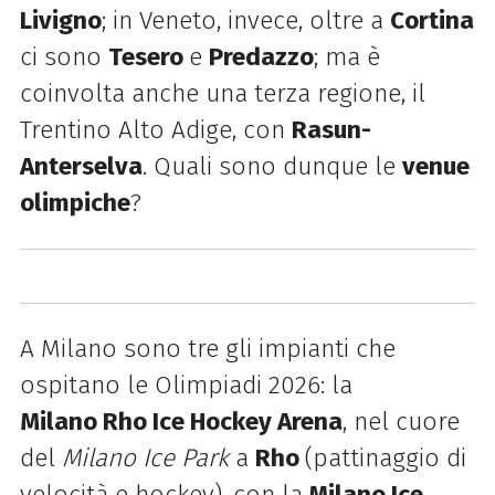
Livigno
; in Veneto, invece, oltre a
Cortina
ci sono
Tesero
e
Predazzo
; ma è
coinvolta anche una terza regione, il
Trentino Alto Adige, con
Rasun-
Anterselva
. Quali sono dunque le
venue
olimpiche
?
A Milano sono tre gli impianti che
ospitano le Olimpiadi 2026: la
Milano Rho Ice Hockey Arena
, nel cuore
del
Milano Ice Park
a
Rho
(pattinaggio di
velocità e hockey), con la
Milano Ice