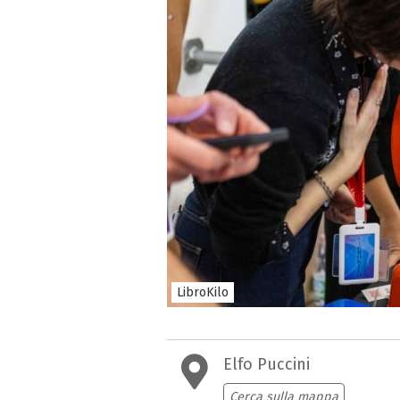
LibroKilo
Elfo Puccini
Cerca sulla mappa