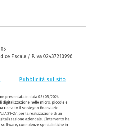
005
dice Fiscale / P.Iva 02437210996
e
Pubblicità sul sito
ne presentata in data 03/05/2024
i digitalizzazione nelle micro, piccole e
 ricevuto il sostegno finanziario
LIA 21–27, per la realizzazione di un
italizzazione aziendale. L’intervento ha
 software, consulenze specialistiche in
e