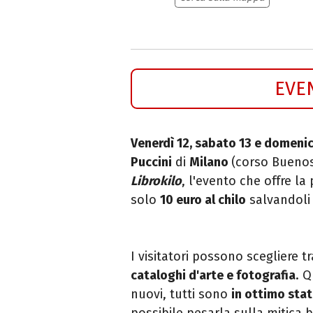
EVE
Venerdì 12, sabato 13 e domeni
Puccini
di
Milano
(corso Buenos
Librokilo
, l'evento che offre la 
solo
10 euro al chilo
salvandoli
I visitatori possono scegliere t
cataloghi d'arte e fotografia
. Q
nuovi, tutti sono
in ottimo sta
possibile pesarla sulla mitica b