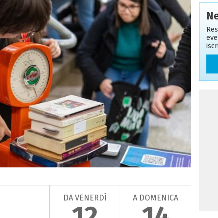
Ne
Res
eve
isc
DA VENERDÌ
A DOMENICA
12
14