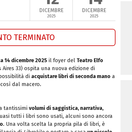
DICEMBRE
DICEMBRE
2025
2025
NTO TERMINATO
ca 14 dicembre 2025
il foyer del
Teatro Elfo
 Aires 33) ospita una nuova edizione di
possibilità di
acquistare libri di seconda mano
a
 così dal macero.
ra tantissimi
volumi di saggistica, narrativa,
uasi tutti i libri sono usati, alcuni sono ancora
to
. Una volta scelta la propria pila di libri, è
ilancia di
Librokilo
e portare a casa
un piccolo