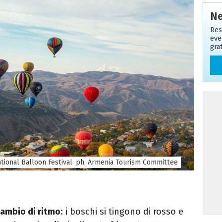
Ne
Res
even
gra
tional Balloon Festival. ph. Armenia Tourism Committee
cambio di ritmo
: i boschi si tingono di rosso e