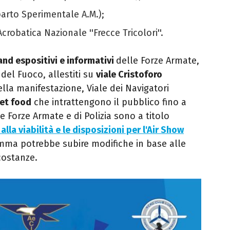
parto Sperimentale A.M.);
crobatica Nazionale ''Frecce Tricolori''.
nd espositivi e informativi
delle Forze Armate,
i del Fuoco, allestiti su
viale Cristoforo
ella manifestazione, Viale dei Navigatori
eet food
che intrattengono il pubblico fino a
le Forze Armate e di Polizia sono a titolo
alla viabilità e le disposizioni per l'Air Show
ramma potrebbe subire modifiche in base alle
costanze.