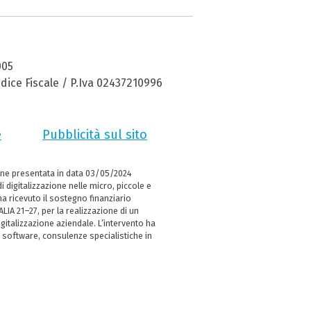
005
dice Fiscale / P.Iva 02437210996
e
Pubblicità sul sito
ne presentata in data 03/05/2024
i digitalizzazione nelle micro, piccole e
 ricevuto il sostegno finanziario
LIA 21–27, per la realizzazione di un
italizzazione aziendale. L’intervento ha
 software, consulenze specialistiche in
e