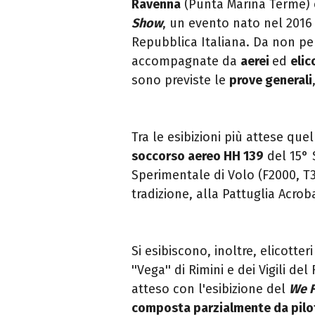
Ravenna
(Punta Marina Terme) 
Show
, un evento nato nel 2016 
Repubblica Italiana. Da non per
accompagnate da
aerei
ed
elic
sono previste le
prove generali
Tra le esibizioni più attese quel
soccorso aereo HH 139
del 15° S
Sperimentale di Volo (F2000, T34
tradizione, alla
Pattuglia Acroba
Si esibiscono, inoltre, elicotte
''Vega'' di Rimini e dei Vigili 
atteso con l'esibizione del
We F
composta parzialmente da pilot