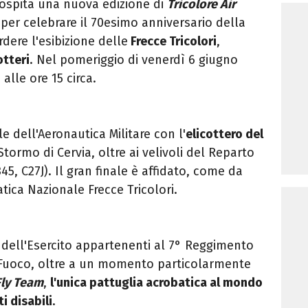
ospita una nuova edizione di
Tricolore Air
per celebrare il 70esimo anniversario della
dere l'esibizione delle
Frecce Tricolori
,
otteri
. Nel pomeriggio di venerdì 6 giugno
, alle ore 15 circa.
le dell'
Aeronautica Militare
con l'
elicottero del
tormo di Cervia, oltre ai velivoli del Reparto
5, C27J). Il gran finale è affidato, come da
tica Nazionale Frecce Tricolori.
ri dell'Esercito appartenenti al 7° Reggimento
del Fuoco, oltre a un momento particolarmente
ly Team
,
l'unica pattuglia acrobatica al mondo
i disabili
.