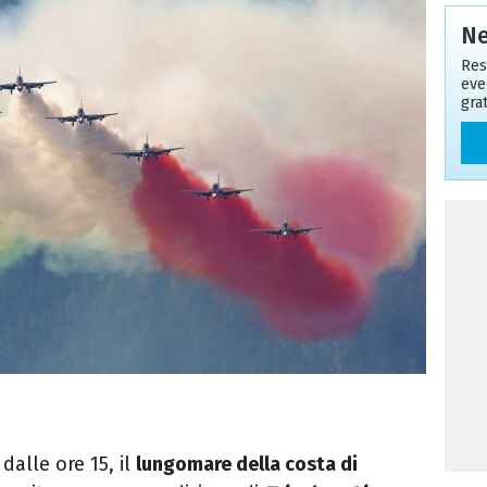
Ne
Res
even
gra
 dalle ore 15,
il
lungomare della costa di