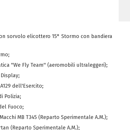
on sorvolo elicottero 15° Stormo con bandiera
rmo;
tica ''We Fly Team'' (aeromobili ultraleggeri);
 Display;
 A129 dell'Esercito;
i Polizia;
 del Fuoco;
 Macchi MB T345 (Reparto Sperimentale A.M.);
artan (Reparto Sperimentale A.M.);