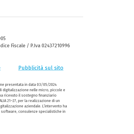
005
dice Fiscale / P.Iva 02437210996
e
Pubblicità sul sito
ne presentata in data 03/05/2024
i digitalizzazione nelle micro, piccole e
 ricevuto il sostegno finanziario
LIA 21–27, per la realizzazione di un
italizzazione aziendale. L’intervento ha
 software, consulenze specialistiche in
e