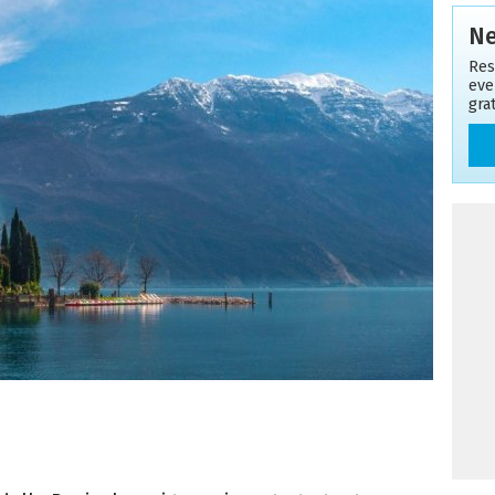
Ne
Res
even
gra