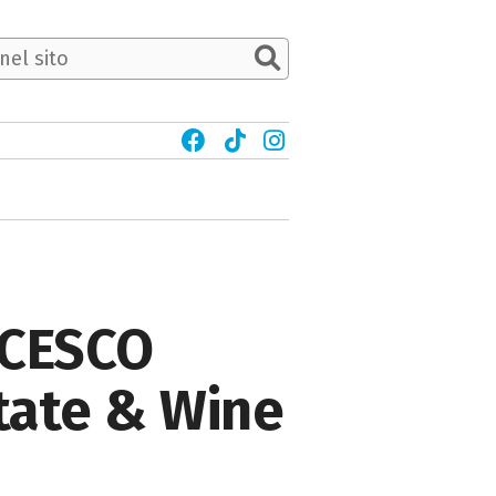
NCESCO
state & Wine