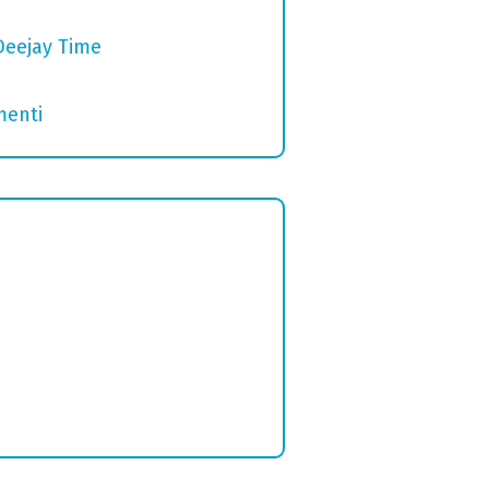
Deejay Time
menti