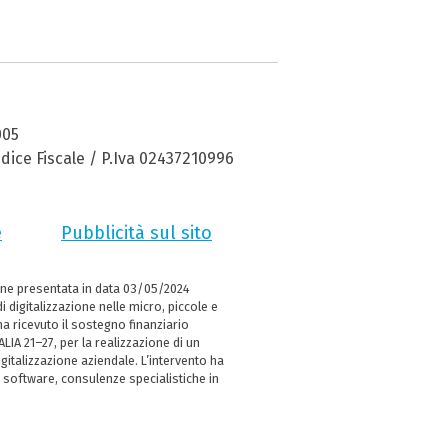
005
dice Fiscale / P.Iva 02437210996
e
Pubblicità sul sito
ne presentata in data 03/05/2024
i digitalizzazione nelle micro, piccole e
 ricevuto il sostegno finanziario
LIA 21–27, per la realizzazione di un
italizzazione aziendale. L’intervento ha
 software, consulenze specialistiche in
e