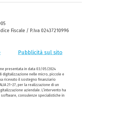
005
dice Fiscale / P.Iva 02437210996
e
Pubblicità sul sito
ne presentata in data 03/05/2024
i digitalizzazione nelle micro, piccole e
 ricevuto il sostegno finanziario
LIA 21–27, per la realizzazione di un
italizzazione aziendale. L’intervento ha
 software, consulenze specialistiche in
e