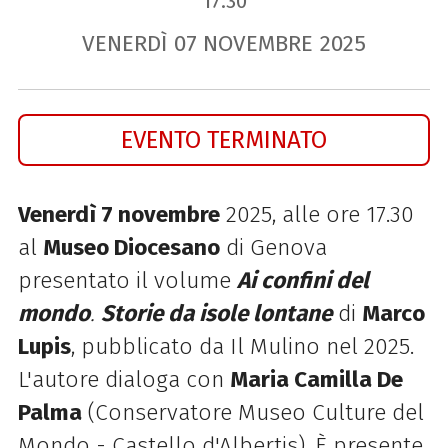
17.30
VENERDÌ
07
NOVEMBRE
2025
EVENTO TERMINATO
Venerdì 7 novembre
2025, alle ore 17.30
al
Museo Diocesano
di Genova
presentato il volume
Ai confini del
mondo
.
Storie d
a isole lontane
di
Marco
Lupis
, pubblicato da Il Mulino nel 2025.
L'autore dialoga con
Maria Camilla De
Palma
(Conservatore Museo Culture del
Mondo - Castello d'Albertis). È presente