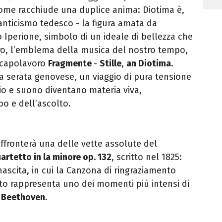
 nome racchiude una duplice anima: Diotima è,
anticismo tedesco - la figura amata da
 Iperione, simbolo di un ideale di bellezza che
ltro, l’emblema della musica del nostro tempo,
 capolavoro
Fragmente
-
Stille
,
an Diotima
.
la serata genovese, un viaggio di pura tensione
nzio e suono diventano materia viva,
o e dell’ascolto.
affronterà una delle vette assolute del
artetto in la minore op. 132
, scritto nel 1825:
nascita, in cui la Canzona di ringraziamento
rito rappresenta uno dei momenti più intensi di
i
Beethoven
.