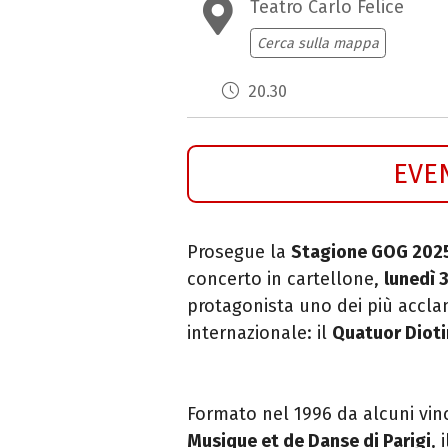
Teatro Carlo Felice
Cerca sulla mappa
20.30
EVE
Prosegue la
Stagione GOG 202
concerto in cartellone,
lunedì 
protagonista uno dei più accl
internazionale: il
Quatuor Diot
Formato nel 1996 da alcuni vinc
Musique et de Danse di Parigi
, 