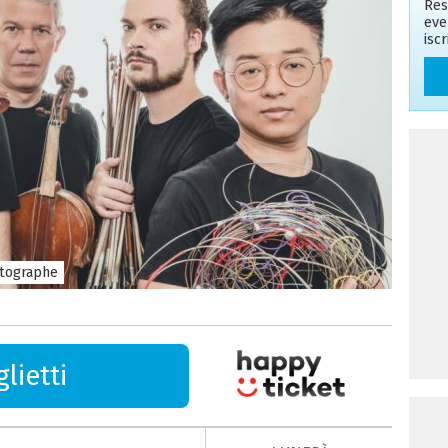
Res
eve
isc
tographe
lietti