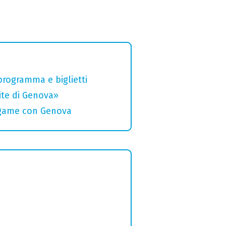
 programma e biglietti
rite di Genova»
legame con Genova