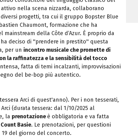
 attivo nella scena nizzarda, collaborano
diversi progetti, tra cui il gruppo Bopster Blue
ébastien Chaumont, formazione che ha
del mainstream della Côte d’Azur. È proprio da
ha deciso di ''prendere in prestito'' questa
ta, per un
incontro musicale che promette di
con la raffinatezza e la sensibilità del tocco
ntensa, fatta di temi incalzanti, improvvisazioni
l segno del be-bop più autentico.
(tessera Arci di quest'anno). Per i non tesserati,
Arci (durata tessera: dal 1/10/2025 al
e, la
prenotazione
è obbligatoria e va fatta
l Count Basie
. Le prenotazioni, per questioni
 19 del giorno del concerto.