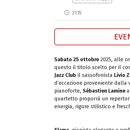
21.15
EVE
Sabato 25 ottobre
2025, alle o
questo il titolo scelto per il 
Jazz Club
il sassofonista
Livio 
d’eccezione proveniente dalla 
pianoforte,
Sébastien Lamine
a
quartetto proporrà un repertor
energia, rigore stilistico e fres
Slama
, pianista elegante e pro