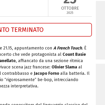
OTTOBRE
2025
NTO TERMINATO
re 21.15, appuntamento con
A French Touch
. È
concerto che vede protagonista al
Count Basie
Zanellato
, affiancato da una sezione ritmica
vivace scena jazz francese:
Olivier Slama
al
l contrabbasso e
Jacopo Forno
alla batteria. Il
io “rigorosamente” be-bop, intrecciando
chezza interpretativa.
fondo conoscitore del linguaggio classico del