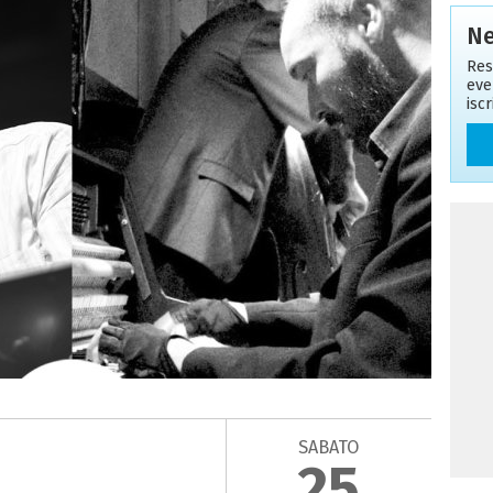
Ne
Res
eve
isc
SABATO
25