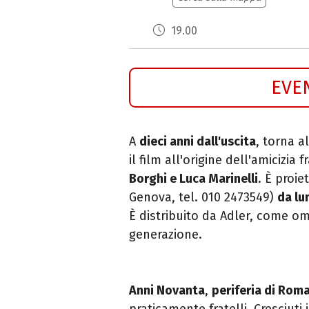
19.00
EVE
A
dieci anni dall'uscita
, torna a
il film all'origine dell'amicizia 
Borghi e Luca Marinelli
. È proie
Genova, tel. 010 2473549)
da lu
È distribuito da Adler, come o
generazione.
Anni Novanta
,
periferia di Rom
praticamente fratelli. Cresciut