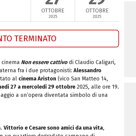
OTTOBRE
OTTOBRE
2025
2025
NTO TERMINATO
l cinema
Non essere cattivo
di Claudio Caligari,
fraterna fra i due protagonisti:
Alessandro
ttato al
cinema Ariston
(vico San Matteo 14,
nedì 27 a mercoledì 29 ottobre
2025, alle ore 19.
maggio a un’opera diventata simbolo di una
a
.
Vittorio e Cesare sono amici da una vita
,
i in un quartiere degradato campano di