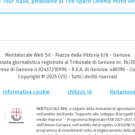
 Tour Italia, proiezione al The Space Cinema Porto An
Mentelocale Web Srl - Piazza della Vittoria 6/6 - Genova
stata giornalistica registrata al Tribunale di Genova nr. 16/2
prese di Genova n.02437210996 - R.E.A. di Genova: 486190 - Co
Copyright © 2025 (V3) - Tutti i diritti riservati
Informativa cookie
Utilizzo IA
Redazion
MENTELOCALE WEB, a seguito della domanda di agevolazio
nell’ambito del Bando “Supporto allo sviluppo di progetti d
medie imprese” - Programma Regionale FESR 2021–2027, ha
dell’Unione Europea, nell’ambito del progetto COESIONE ITA
programma di investimenti volto al miglioramento della dig