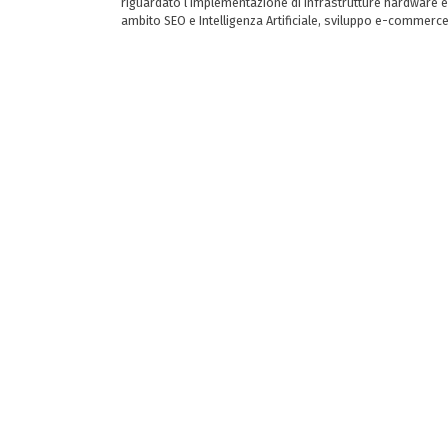
riguardato l’implementazione di infrastrutture hardware e
ambito SEO e Intelligenza Artificiale, sviluppo e-commerc