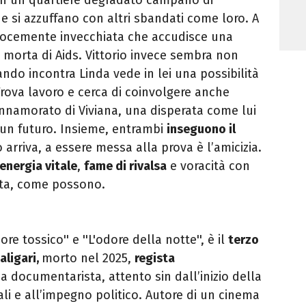
e si azzuffano con altri sbandati come loro. A
ocemente invecchiata che accudisce una
 morta di Aids. Vittorio invece sembra non
do incontra Linda vede in lei una possibilità
Trova lavoro e cerca di coinvolgere anche
innamorato di Viviana, una disperata come lui
i un futuro. Insieme, entrambi
inseguono il
arriva, a essere messa alla prova è l’amicizia.
energia vitale
,
fame di rivalsa
e voracità con
ita, come possono.
re tossico'' e ''L'odore della notte'', è il
terzo
aligari,
morto nel 2025,
regista
 documentarista, attento sin dall’inizio della
ali e all’impegno politico. Autore di un cinema