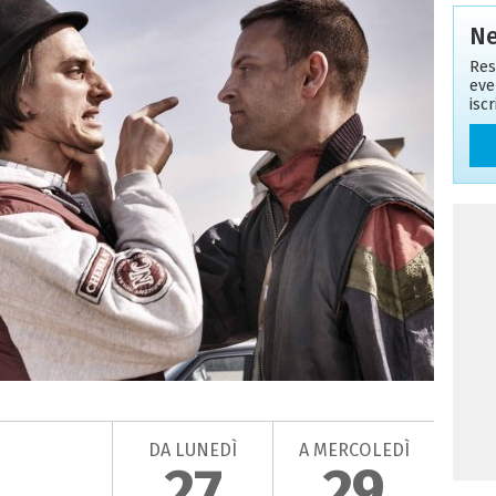
Ne
Res
eve
isc
DA LUNEDÌ
A MERCOLEDÌ
27
29