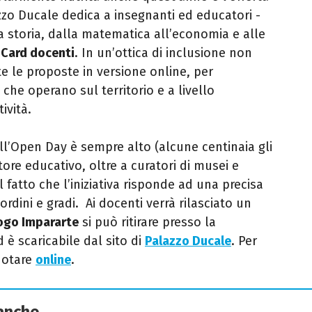
zzo Ducale dedica a insegnanti ed educatori -
la storia, dalla matematica all’economia e alle
a
Card docenti
. In un’ottica di inclusione non
 le proposte in versione online, per
che operano sul territorio e a livello
ività.
all’Open Day è sempre alto (alcune centinaia gli
tore educativo, oltre a curatori di musei e
l fatto che l’iniziativa risponde ad una precisa
 ordini e gradi. Ai docenti verrà rilasciato un
ogo Impararte
si può ritirare presso la
d è scaricabile dal sito di
Palazzo Ducale
. Per
enotare
online
.
 anche