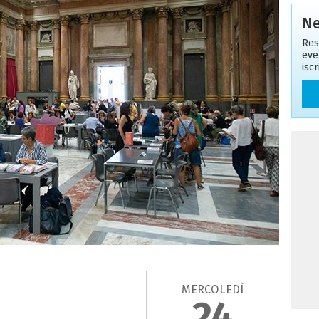
Ne
Res
eve
isc
MERCOLEDÌ
24