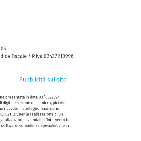
005
dice Fiscale / P.Iva 02437210996
e
Pubblicità sul sito
ne presentata in data 03/05/2024
i digitalizzazione nelle micro, piccole e
 ricevuto il sostegno finanziario
LIA 21–27, per la realizzazione di un
italizzazione aziendale. L’intervento ha
 software, consulenze specialistiche in
e