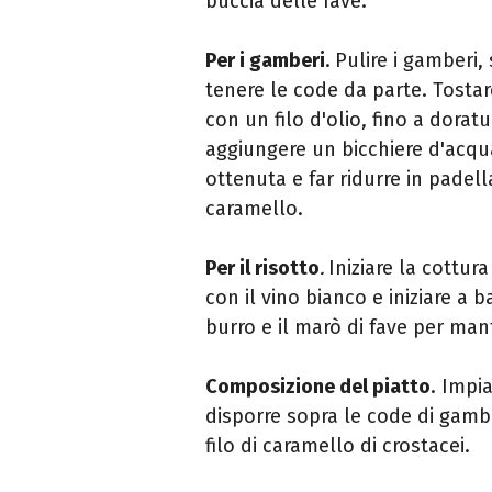
buccia delle fave.
Per i gamberi
.
Pulire i gamberi, 
tenere le code da parte. Tostar
con un filo d'olio, fino a dorat
aggiungere un bicchiere d'acqua
ottenuta e far ridurre in padel
caramello.
Per il risotto
.
Iniziare la cottur
con il vino bianco e iniziare a 
burro e il marò di fave per man
Composizione del piatto
. Impia
disporre sopra le code di gamb
filo di caramello di crostacei.