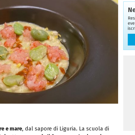
Ne
Res
eve
isc
re e mare
, dal sapore di Liguria. La scuola di