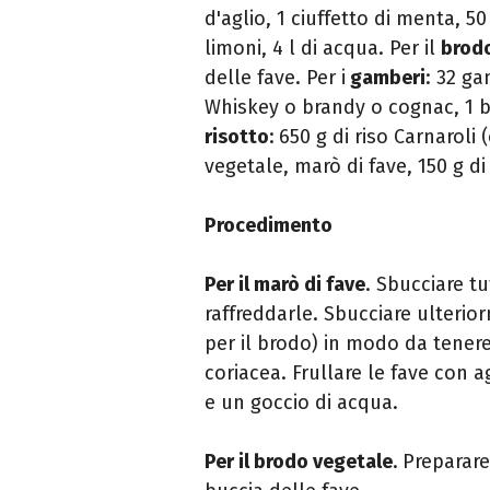
d'aglio, 1 ciuffetto di menta, 5
limoni, 4 l di acqua. Per il
brod
delle fave. Per i
gamberi
: 32 ga
Whiskey o brandy o cognac, 1 bic
risotto
:
650 g di riso Carnaroli 
vegetale, marò di fave, 150 g di
Procedimento
Per il marò di fave
. Sbucciare tu
raffreddarle. Sbucciare ulterio
per il brodo) in modo da tenere
coriacea. Frullare le fave con a
e un goccio di acqua.
Per il brodo vegetale
.
Preparare