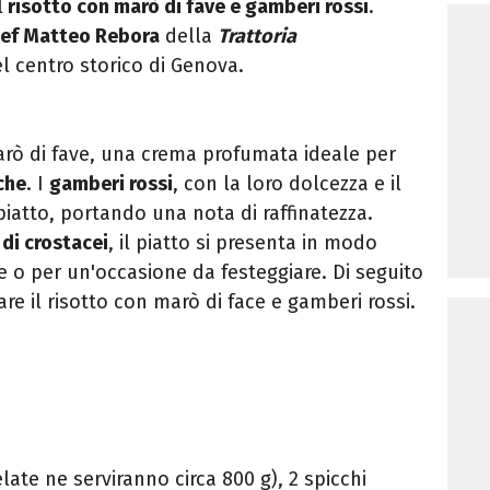
l
risotto con marò di fave e gamberi rossi
.
ef Matteo Rebora
della
Trattoria
el centro storico di Genova.
arò di fave, una crema profumata ideale per
sche
. I
gamberi rossi
, con la loro dolcezza e il
iatto, portando una nota di raffinatezza.
di crostacei
, il piatto si presenta in modo
 o per un'occasione da festeggiare. Di seguito
re il risotto con marò di face e gamberi rossi.
elate ne serviranno circa 800 g), 2 spicchi