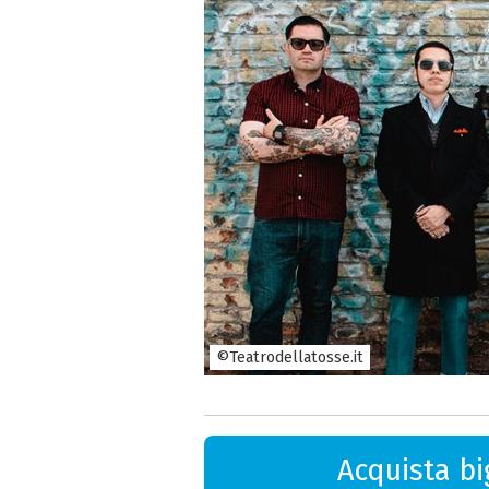
©Teatrodellatosse.it
Acquista big