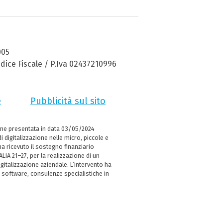
005
dice Fiscale / P.Iva 02437210996
e
Pubblicità sul sito
ne presentata in data 03/05/2024
i digitalizzazione nelle micro, piccole e
 ricevuto il sostegno finanziario
LIA 21–27, per la realizzazione di un
italizzazione aziendale. L’intervento ha
 software, consulenze specialistiche in
e