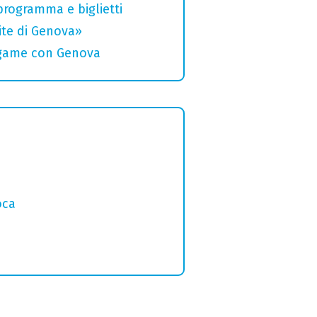
 programma e biglietti
rite di Genova»
legame con Genova
oca