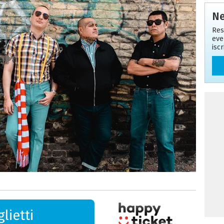
Ne
Res
eve
isc
lietti