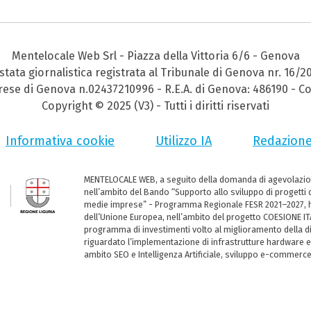
Mentelocale Web Srl - Piazza della Vittoria 6/6 - Genova
stata giornalistica registrata al Tribunale di Genova nr. 16/2
prese di Genova n.02437210996 - R.E.A. di Genova: 486190 - Co
Copyright © 2025 (V3) - Tutti i diritti riservati
Informativa cookie
Utilizzo IA
Redazion
MENTELOCALE WEB, a seguito della domanda di agevolazio
nell’ambito del Bando “Supporto allo sviluppo di progetti d
medie imprese” - Programma Regionale FESR 2021–2027, ha
dell’Unione Europea, nell’ambito del progetto COESIONE ITA
programma di investimenti volto al miglioramento della dig
riguardato l’implementazione di infrastrutture hardware e
ambito SEO e Intelligenza Artificiale, sviluppo e-commerc