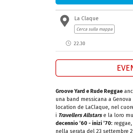
La Claque
Cerca sulla mappa
22.30
EVE
Groove Yard e Rude Reggae
anco
una band messicana a Genova e 
location de LaClaque, nel cuor
i
Travellers Allstars
e la loro mu
decennio ’60 - inizi ’70
: reggae
nella serata del 23 settembre 2