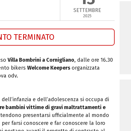
SETTEMBRE
2025
NTO TERMINATO
sso
Villa Bombrini a Cornigliano
, dalle ore 16.30
vento bikers
Welcome Keepers
organizzata
ova odv.
 dell’infanzia e dell’adolescenza si occupa di
re bambini vittime di gravi maltrattamenti e
intendono presentarsi ufficialmente al mondo
, per farsi conoscere e far conoscere la loro
ni portano avanti il progetto di contrasto al