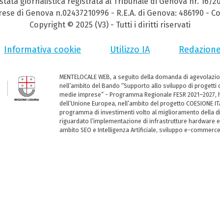
stata giornalistica registrata al Tribunale di Genova nr. 16/2
prese di Genova n.02437210996 - R.E.A. di Genova: 486190 - Co
Copyright © 2025 (V3) - Tutti i diritti riservati
Informativa cookie
Utilizzo IA
Redazion
MENTELOCALE WEB, a seguito della domanda di agevolazio
nell’ambito del Bando “Supporto allo sviluppo di progetti d
medie imprese” - Programma Regionale FESR 2021–2027, ha
dell’Unione Europea, nell’ambito del progetto COESIONE ITA
programma di investimenti volto al miglioramento della dig
riguardato l’implementazione di infrastrutture hardware e
ambito SEO e Intelligenza Artificiale, sviluppo e-commerc