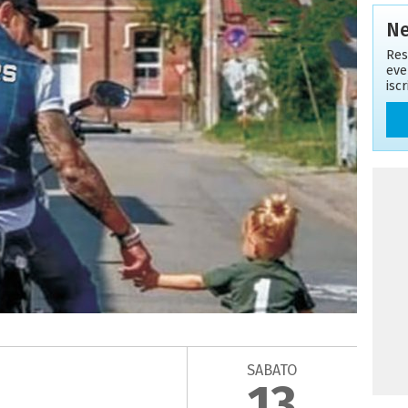
Ne
Res
eve
isc
SABATO
13