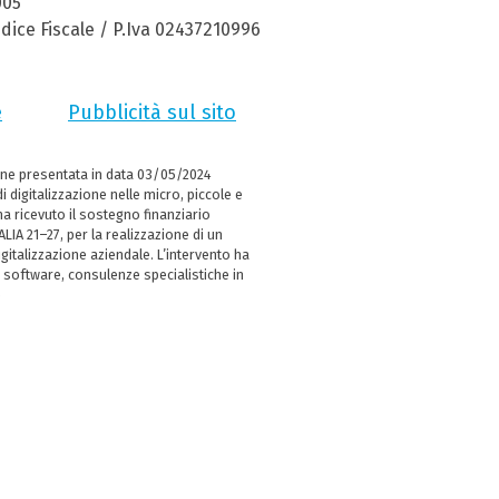
005
dice Fiscale / P.Iva 02437210996
e
Pubblicità sul sito
ne presentata in data 03/05/2024
i digitalizzazione nelle micro, piccole e
 ricevuto il sostegno finanziario
LIA 21–27, per la realizzazione di un
italizzazione aziendale. L’intervento ha
 software, consulenze specialistiche in
e