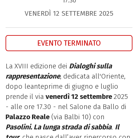
17.30
VENERDÌ
12
SETTEMBRE
2025
EVENTO TERMINATO
La XVIII edizione dei
Dialoghi sulla
rappresentazione
, dedicata all'Oriente,
dopo le
anteprime di giugno e luglio
prende il via
venerdì 12 settembre
2025
- alle ore 17.30 - nel Salone da Ballo di
Palazzo Reale
(via
Balbi 10) con
Pasolini. La lunga strada di sabbia
.
Il
tour
, che nasce dall’aver ripercorso con