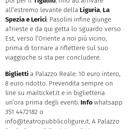
poi per il
Tigullio
, fino ad arrivare
all’estremo levante della
Liguria
,
La
Spezia e Lerici
. Pasolini infine giunge
a
Trieste e da qui getta lo sguardo verso
Est, verso l’Oriente a noi più vicino,
prima di tornare a riflettere sul suo
viaggio
che si sta per concludere.
Biglietti
a Palazzo Reale: 10 euro intero,
8 euro ridotto. Prevendita sempre on
line su mailticket.it e in biglietteria
un’ora prima degli eventi.
Info
whatsapp
351 4472182 o
info@teatropubblicoligure.it. A Palazzo