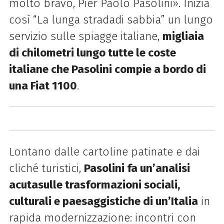
molto bravo, Pier Paolo Pasolini». Inizia
così “La lunga strada
di sabbia” un lungo
servizio sulle spiagge italiane,
migliaia
di chilometri lungo tutte le coste
italiane che Pasolini c
ompie a bordo di
una Fiat 1100
.
Lontano dalle cartoline patinate e dai
cliché turistici,
Pasolini fa un’analisi
acuta
sulle trasformazioni sociali,
culturali e paesaggistiche di un’Italia
in
rapida modernizzazione: incontri con