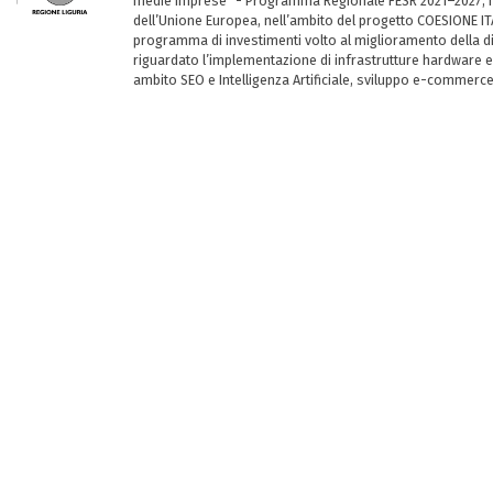
medie imprese” - Programma Regionale FESR 2021–2027, ha
dell’Unione Europea, nell’ambito del progetto COESIONE ITA
programma di investimenti volto al miglioramento della dig
riguardato l’implementazione di infrastrutture hardware e
ambito SEO e Intelligenza Artificiale, sviluppo e-commerc