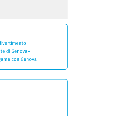
divertimento
rite di Genova»
legame con Genova