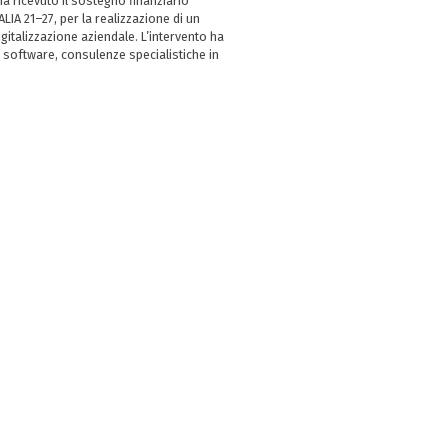
 ricevuto il sostegno finanziario
LIA 21–27, per la realizzazione di un
italizzazione aziendale. L’intervento ha
 software, consulenze specialistiche in
e