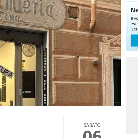
Ne
Res
eve
isc
SABATO
06