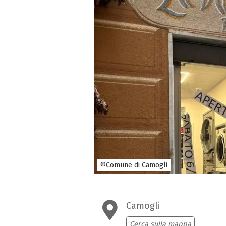
©Comune di Camogli
Camogli
Cerca sulla mappa