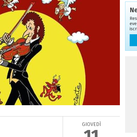
Ne
Res
eve
isc
GIOVEDÌ
11