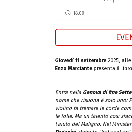
18.00
EVE
Giovedì 11 settembre
2025, alle
Enzo Marciante
presenta il libr
Entra nella
Genova di fine Sett
nome che risuona è solo uno: Pa
violino fa tremare le corde come 
le folle. Ma un talento così sfac
l’aiuto del Maligno. Nel Minister
Paganini
, definito “Indiavolato”