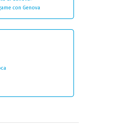
legame con Genova
o
oca