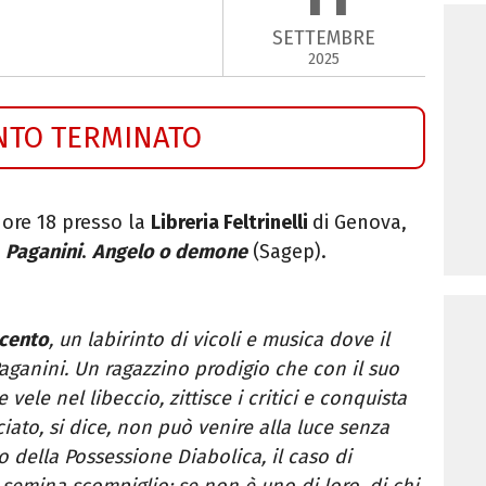
SETTEMBRE
2025
NTO TERMINATO
 ore 18 presso la
Libreria Feltrinelli
di Genova,
o
Paganini
.
Angelo o demone
(Sagep).
ecento
, un labirinto di vicoli e musica dove il
ganini. Un ragazzino prodigio che con il suo
vele nel libeccio, zittisce i critici e conquista
ciato, si dice, non può venire alla luce senza
o della Possessione Diabolica, il caso di
, semina scompiglio: se non è uno di loro, di chi