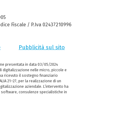
005
dice Fiscale / P.Iva 02437210996
e
Pubblicità sul sito
ne presentata in data 03/05/2024
i digitalizzazione nelle micro, piccole e
 ricevuto il sostegno finanziario
LIA 21–27, per la realizzazione di un
italizzazione aziendale. L’intervento ha
 software, consulenze specialistiche in
e