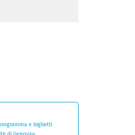
 programma e biglietti
rite di Genova»