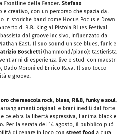
a Frontline della Fender.
Stefano
do e creativo, con un percorso che spazia dal
tato in storiche band come Hocus Pocus e Down
ncerto di B.B. King al Pistoia Blues Festival
 bassista dal groove incisivo, influenzato da
Nathan East. Il suo sound unisce blues, funk e
atrizio Boschetti
(hammond/piano): tastierista
 vent’anni di esperienza live e studi con maestri
o, Dado Moroni ed Enrico Rava. Il suo tocco
ità e groove.
oro che mescola rock
,
blues
,
R&B
,
funky e soul
,
arrangiamenti originali e brani inediti dal forte
 celebra la libertà espressiva, l’anima black e
o. Per la serata del 14 agosto, il pubblico può
bilità di cenare in loco con
street food
a cura