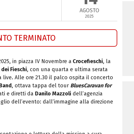
AGOSTO
2025
NTO TERMINATO
2025, in
piazza IV Novembre a
Crocefieschi
, la
 dei Fieschi
, con una quarta e ultima serata
live. Alle ore 21.30 il palco ospita il concerto
 Band
, ottava tappa del tour
BluesCaravan for
ti e diretti da
Danilo Mazzoli
dell’agenzia
lio dell’evento: dall’immagine alla direzione
esentazione e lettura della mission a cura