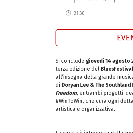
21.30
EVE
Si conclude
giovedì 14 agosto
terza edizione del
BluesFestival
all’insegna della grande musica 
di
Doryan Lee & The Southland
Freedom
, entrambi progetti idea
#WinToWin, che cura ogni dettag
artistica e organizzativa.
La serata è introdotta dalla pr