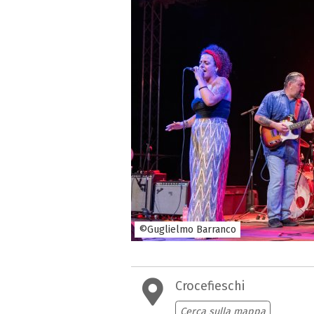
©Guglielmo Barranco
Crocefieschi
Cerca sulla mappa