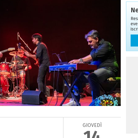
Ne
Res
eve
isc
GIOVEDÌ
14