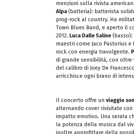
menzioni sulla rivista american
Alpa
(batteria): batterista soli
prog-rock al country. Ha mili
Town Blues Band, e aperto il co
2012.
Luca Dalle Saline
(basso):
maestri come Jaco Pastorius e 
rock con energia travolgente.
P
di grande sensibilità, con oltre
del calibro di Joey De Francesc
arricchisce ogni brano di intens
Il concerto offre un
viaggio son
alternando cover rivisitate con 
impatto emotivo. Una serata che
la potenza della musica dal viv
inoltre approfittare della possi