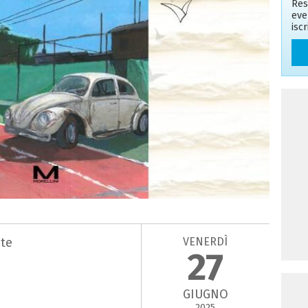
Res
eve
isc
VENERDÌ
te
27
GIUGNO
2025