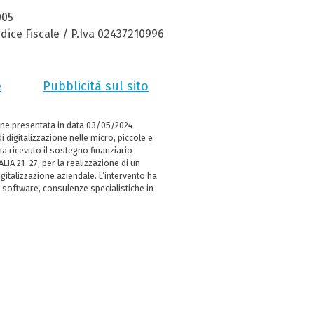
005
dice Fiscale / P.Iva 02437210996
e
Pubblicità sul sito
ne presentata in data 03/05/2024
i digitalizzazione nelle micro, piccole e
 ricevuto il sostegno finanziario
LIA 21–27, per la realizzazione di un
italizzazione aziendale. L’intervento ha
 software, consulenze specialistiche in
e