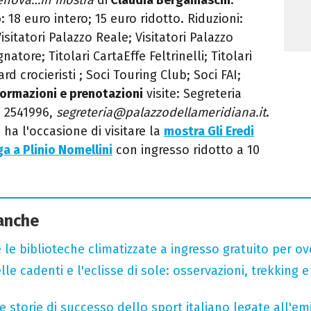
o
: 18 euro intero; 15 euro ridotto. Riduzioni:
isitatori Palazzo Reale; Visitatori Palazzo
tore; Titolari CartaEffe Feltrinelli; Titolari
rd crocieristi ; Soci Touring Club; Soci FAI;
formazioni e prenotazioni
visite: Segreteria
0 2541996,
segreteria@palazzodellameridiana.it
.
 ha l'occasione di visitare la
mostra Gli Eredi
ga a Plinio Nomellini
con ingresso ridotto a 10
 anche
 le biblioteche climatizzate a ingresso gratuito per ov
lle cadenti e l'eclisse di sole: osservazioni, trekking e
e storie di successo dello sport italiano legate all'em