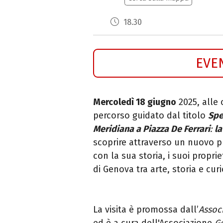
18.30
EVE
Mercoledì 18 giugno
2025, alle 
percorso guidato dal titolo
Spe
Meridiana a Piazza De Ferrari
:
la
scoprire attraverso un nuovo p
con la sua storia, i suoi propr
di Genova tra arte, storia e curi
La visita è promossa dall’
Assoc
ed è a cura dell'Associazione
G