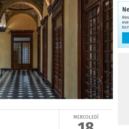
Ne
Res
eve
isc
MERCOLEDÌ
18