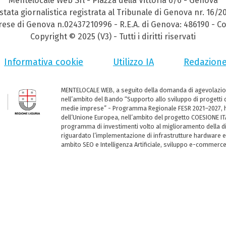
Mentelocale Web Srl - Piazza della Vittoria 6/6 - Genova
stata giornalistica registrata al Tribunale di Genova nr. 16/2
prese di Genova n.02437210996 - R.E.A. di Genova: 486190 - Co
Copyright © 2025 (V3) - Tutti i diritti riservati
Informativa cookie
Utilizzo IA
Redazion
MENTELOCALE WEB, a seguito della domanda di agevolazio
nell’ambito del Bando “Supporto allo sviluppo di progetti d
medie imprese” - Programma Regionale FESR 2021–2027, ha
dell’Unione Europea, nell’ambito del progetto COESIONE ITA
programma di investimenti volto al miglioramento della dig
riguardato l’implementazione di infrastrutture hardware e
ambito SEO e Intelligenza Artificiale, sviluppo e-commerc