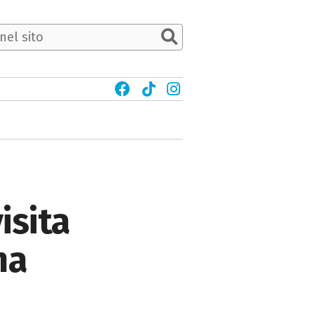
isita
na