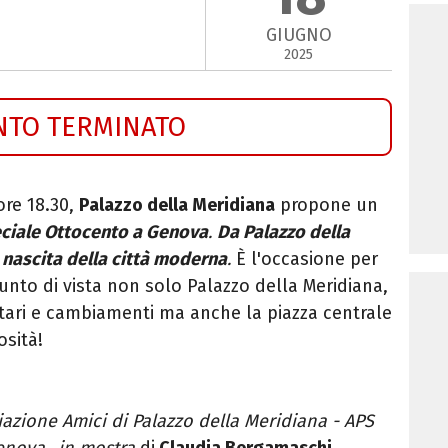
GIUGNO
2025
NTO TERMINATO
ore 18.30,
Palazzo della Meridiana
propone un
ciale Ottocento a Genova
.
Da Palazzo della
 nascita d
ella città moderna
.
È l'occasione per
unto di vista non solo Palazzo della Meridiana,
ietari e cambiamenti ma anche la piazza centrale
osità!
iazione Amici di Palazzo della Meridiana - APS
enova…in mostra
di
Claudia Bergamaschi
.