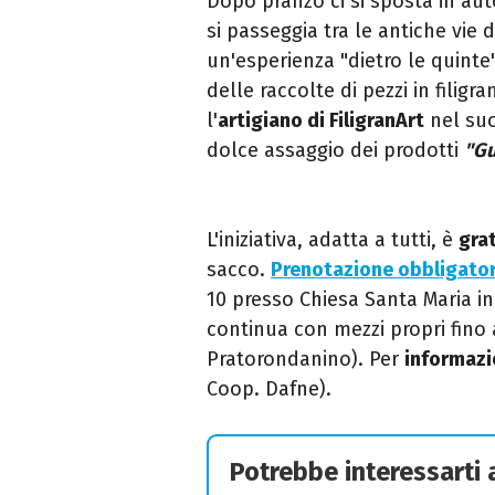
Dopo pranzo ci si sposta in aut
si passeggia tra le antiche vie d
un'esperienza "dietro le quinte
delle raccolte di pezzi in filig
l'
artigiano di FiligranArt
nel suo
dolce assaggio dei prodotti
"Gu
L'iniziativa, adatta a tutti, è
gra
sacco.
Prenotazione obbligator
10 presso Chiesa Santa Maria in 
continua con mezzi propri fino
Pratorondanino).
Per
informazi
Coop. Dafne).
Potrebbe interessarti