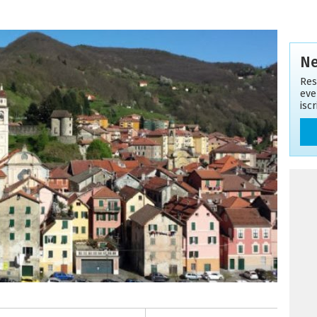
Ne
Res
eve
isc