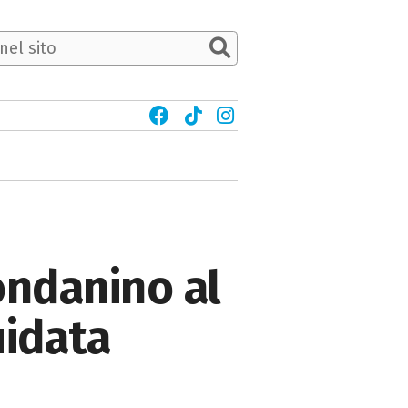
ondanino al
uidata