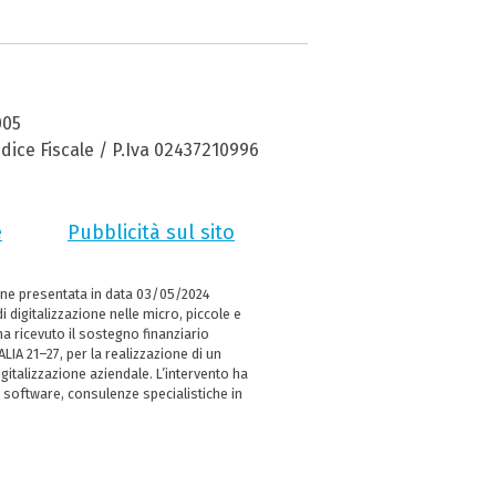
005
dice Fiscale / P.Iva 02437210996
e
Pubblicità sul sito
ne presentata in data 03/05/2024
i digitalizzazione nelle micro, piccole e
 ricevuto il sostegno finanziario
LIA 21–27, per la realizzazione di un
italizzazione aziendale. L’intervento ha
 software, consulenze specialistiche in
e