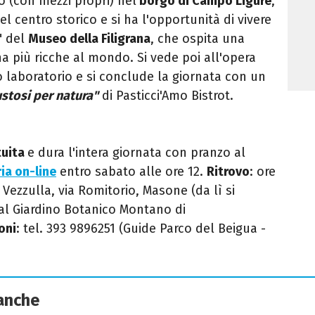
o (con mezzi propri) nel
borgo di Campo Ligure
,
el centro storico e si ha l'opportunità di vivere
" del
Museo della Filigrana
, che ospita una
rana più ricche al mondo. Si vede poi all'opera
 laboratorio e si conclude la giornata con un
stosi per natura"
di Pasticci'Amo Bistrot.
tuita
e dura l'intera giornata con pranzo al
ia on-line
entro sabato alle ore 12.
Ritrovo
:
ore
Vezzulla, via Romitorio, Masone (da lì si
 al Giardino Botanico Montano di
oni
: tel. 393 9896251 (Guide Parco del
Beigua
-
 anche