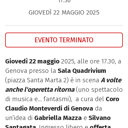
17.30
GIOVEDÌ
22
MAGGIO
2025
EVENTO TERMINATO
Giovedì 22 maggio
2025, alle ore 17.30, a
Genova presso la
Sala Quadrivium
(piazza Santa Marta 2) è in scena
A volte
anche l'operetta ritorna
(uno spettacolo
di musica e… fantasmi), a cura del
Coro
Claudio Monteverdi di Genova
da
un’idea di
Gabriella Mazza
e
Silvano
Santagata
. Ingresso libero e
offerta