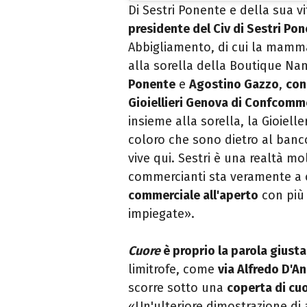
Di Sestri Ponente e della sua 
presidente del Civ di Sestri Po
Abbigliamento, di cui la mamma
alla sorella della Boutique Na
Ponente
e
Agostino Gazzo
,
con
Gioiellieri Genova di Confcomm
insieme alla sorella, la Gioiel
coloro che sono dietro al banc
vive qui. Sestri è una realtà mo
commercianti sta veramente a 
commerciale all'aperto
con più 
impiegate
»
.
Cuore
è proprio la parola giusta
limitrofe, come
via Alfredo D'A
scorre sotto una
coperta di cuo
«
Un'ulteriore dimostrazione di