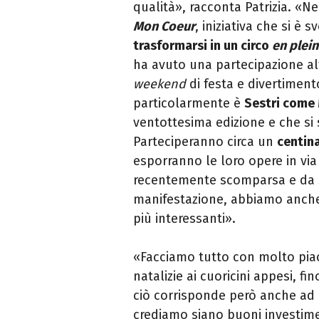
qualità
»
, racconta Patrizia.
«
Ne
Mon Coeur
, iniziativa che si è 
trasformarsi in un circo
en plein
ha avuto una partecipazione al
weekend
di festa e divertiment
particolarmente è
Sestri come
ventottesima edizione e che si
Parteciperanno circa un
centina
esporranno le loro opere in via 
recentemente scomparsa e da s
manifestazione, abbiamo anche i
più interessanti».
«Facciamo tutto con molto piac
natalizie ai cuoricini appesi, f
ciò corrisponde però anche ad
crediamo siano buoni investime