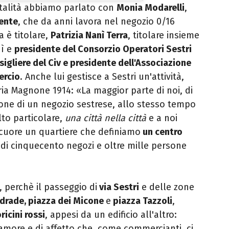
vitalità abbiamo parlato con
Monia Modarelli
,
nente
, che da anni lavora nel negozio 0/16
 è titolare,
Patrizia Nanì Terra
, titolare insieme
nì e
presidente del Consorzio Operatori Sestri
sigliere del Civ e presidente dell'Associazione
ercio
. Anche lui gestisce a Sestri un'attività,
leria Magnone 1914:
«
La maggior parte di noi, di
one di un negozio sestrese, allo stesso tempo
lto particolare,
una città nella città
e a noi
cuore un quartiere che definiamo
un centro
di cinquecento negozi e oltre mille persone
, perchè il passeggio di
via Sestri
e delle zone
ndrade, piazza dei Micone
e
piazza Tazzoli
,
ricini rossi
, appesi da un edificio all'altro:
 amore e di affetto che, come commercianti, ci