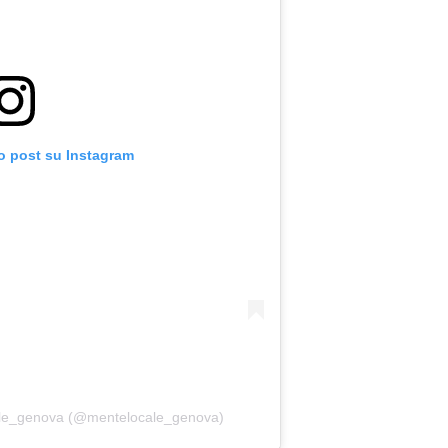
o post su Instagram
ale_genova (@mentelocale_genova)