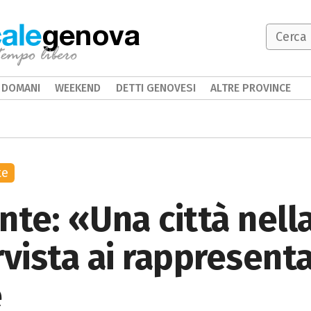
genova
DOMANI
WEEKEND
DETTI GENOVESI
ALTRE PROVINCE
te
te: «Una città nella
rvista ai rappresenta
e