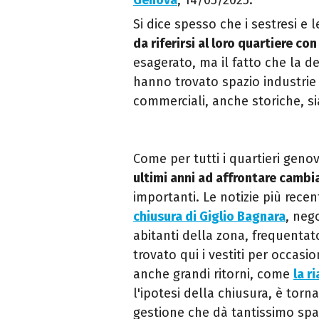
Genova
, 14/05/2025.
Si dice spesso che i sestresi e
da riferirsi al loro quartiere co
esagerato, ma il fatto che la d
hanno trovato spazio industri
commerciali, anche storiche, si
Come per tutti i quartieri geno
ultimi anni ad affrontare camb
importanti. Le notizie più recent
chiusura di Giglio Bagnara
, neg
abitanti della zona, frequentat
trovato qui i vestiti per occasi
anche grandi ritorni, come
la r
l'ipotesi della chiusura, è tor
gestione che dà tantissimo spa