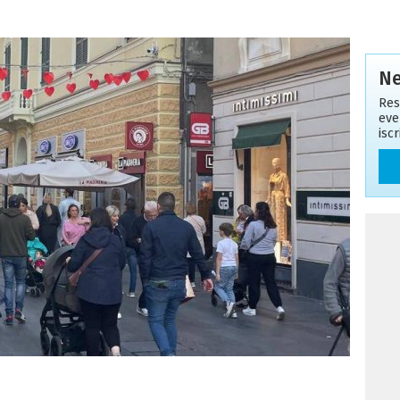
Ne
Res
eve
isc