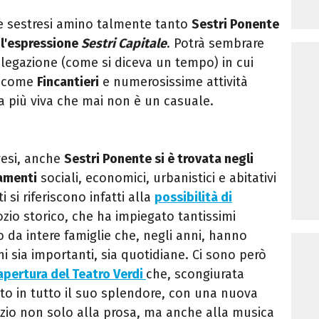
 le sestresi amino talmente tanto
Sestri Ponente
n l'espressione
Sestri Capitale
. Potrà sembrare
elegazione (come si diceva un tempo) in cui
e come
Fincantieri
e numerosissime attività
a più viva che mai non è un casuale.
vesi, anche
Sestri Ponente si è trovata negli
iamenti
sociali, economici, urbanistici e abitativi
i si riferiscono infatti alla
possibilità di
ozio storico, che ha impiegato tantissimi
o da intere famiglie che, negli anni, hanno
oni sia importanti, sia quotidiane. Ci sono però
iapertura del Teatro Verdi
che, scongiurata
nato in tutto il suo splendore, con una nuova
zio non solo alla prosa, ma anche alla musica