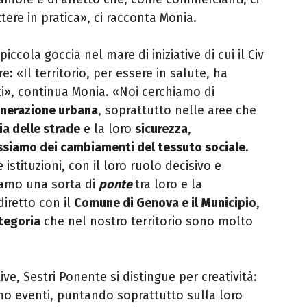
tere in pratica
»
, ci racconta Monia.
cola goccia nel mare di iniziative di cui il Civ
re:
«
Il territorio, per essere in salute, ha
i
»
, continua Monia.
«
Noi cerchiamo di
enerazione urbana
, soprattutto nelle aree che
zia delle strade
e la loro
sicurezza
,
ssiamo dei cambiamenti del tessuto sociale
.
stituzioni, con il loro ruolo decisivo e
niamo una sorta di
ponte
tra loro e la
diretto con il
Comune di Genova e il Municipio
,
ategoria
che nel nostro territorio sono molto
tive, Sestri Ponente si distingue per creatività:
 eventi, puntando soprattutto sulla loro