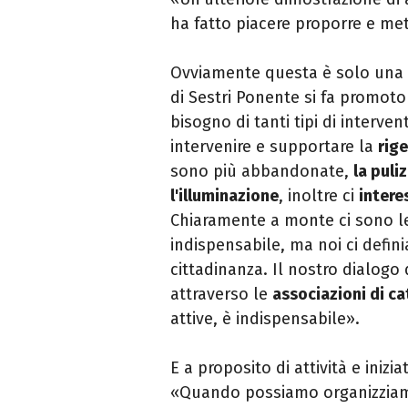
ha fatto piacere proporre e met
Ovviamente questa è solo una pic
di Sestri Ponente si fa promoto
bisogno di tanti tipi di intervent
intervenire e supportare la
rig
sono più abbandonate,
la puli
l'illuminazione
, inoltre ci
intere
Chiaramente a monte ci sono le i
indispensabile, ma noi ci defi
cittadinanza. Il nostro dialogo 
attraverso le
associazioni di c
attive, è indispensabile
»
.
E a proposito di attività e inizia
«
Quando possiamo organizziamo