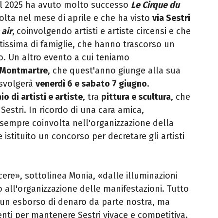
l 2025 ha avuto molto successo
Le Cirque du
svolta nel mese di aprile e che ha visto
via Sestri
 air
,
coinvolgendo artisti e artiste circensi e che
tissima di famiglie, che hanno trascorso un
o. Un altro evento a cui teniamo
 Montmartre
, che quest'anno giunge alla sua
 svolgerà
venerdì 6 e sabato 7 giugno
.
io di artisti e artiste
, tra
pittura e scultura
, che
Sestri. In ricordo di una cara amica,
empre coinvolta nell'organizzazione della
stituito un concorso per decretare gli artisti
ere», sottolinea Monia, «dalle illuminazioni
ino all'organizzazione delle manifestazioni. Tutto
 un esborso di denaro da parte nostra, ma
nti per mantenere Sestri vivace e competitiva.