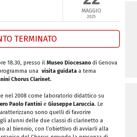
MAGGIO
2025
NTO TERMINATO
ore 18.30, presso il
Museo Diocesano
di Genova
n programma una
visita guidata
a tema
nini Chorus Clarinet
.
e nel 2008 come laboratorio didattico
su
ero Paolo Fantini
e
Giuseppe Laruccia
. Le
caratterizzano sono quelli di favorire
li alunni delle due classi di clarinetto a
o al biennio, con l’obiettivo di avviarli alla
’organico del Chorus prevede la presenza
di