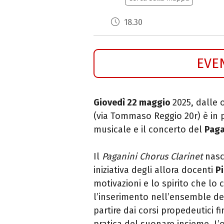
18.30
EVE
Giovedì 22 maggio
2025, dalle 
(via Tommaso Reggio 20r) è i
musicale e il concerto del
Paga
Il
Paganini Chorus Clarinet
nasc
iniziativa degli allora
docenti
Pi
motivazioni e lo
spirito che lo 
l’inserimento
nell’ensemble deg
partire dai
corsi propedeutici fin
pratica del suonare insieme. L