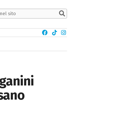
ganini
esano