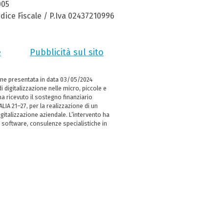
005
dice Fiscale / P.Iva 02437210996
e
Pubblicità sul sito
ne presentata in data 03/05/2024
i digitalizzazione nelle micro, piccole e
 ricevuto il sostegno finanziario
LIA 21–27, per la realizzazione di un
italizzazione aziendale. L’intervento ha
 software, consulenze specialistiche in
e