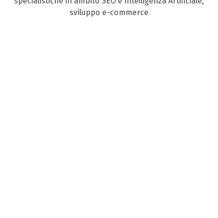
specialistiche in ambito SEO e Intelligenza Artificiale,
sviluppo e-commerce