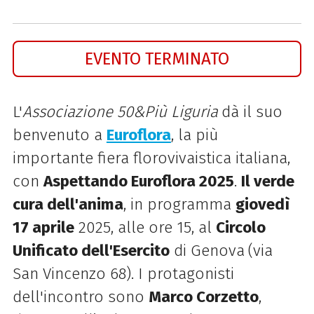
EVENTO TERMINATO
L'
Associazione 50&Più Liguria
dà il suo
benvenuto a
Euroflora
, la più
importante fiera florovivaistica italiana,
con
Aspettando Euroflora 2025
.
Il verde
cura dell'anima
, in programma
giovedì
17 april
e
2025, alle ore 15
, al
Circolo
Unificato dell'Esercito
di
Genova
(via
San Vincenzo 68). I protagonisti
dell'incontro sono
Marco Corzetto
,