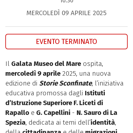
10.30
MERCOLEDÌ
09
APRILE
2025
EVENTO TERMINATO
Il
Galata Museo del Mare
ospita,
mercoledì 9 aprile
2025, una nuova
edizione di
Storie Sconfinate
, l’iniziativa
educativa promossa dagli
Istituti
d’Istruzione Superiore F. Liceti di
Rapallo
e
G. Capellini
-
N. Sauro di La
Spezia
, dedicata ai temi dell’
identità
,
della
cittadinanza
e delle
migrazioni