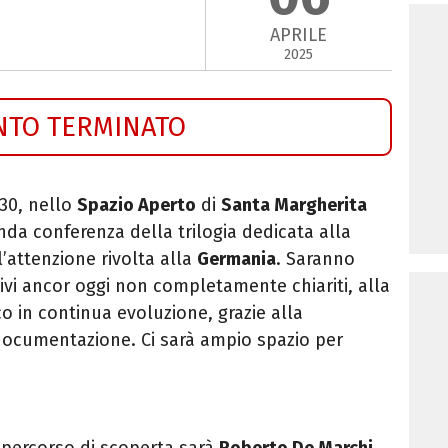
APRILE
2025
NTO TERMINATO
.30, nello
Spazio Aperto
di
Santa Margherita
da conferenza della trilogia dedicata alla
l’attenzione rivolta alla
Germania
. Saranno
tivi ancor oggi non completamente chiariti, alla
 in continua evoluzione, grazie alla
documentazione. Ci sarà ampio spazio per
.
o percorso di scoperta sarà
Roberto De Marchi
,