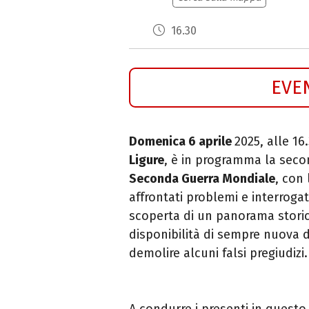
16.30
EVE
Domenica 6 aprile
2025, alle 16
Ligure
, è in programma la secon
Seconda Guerra Mondiale
, con 
affrontati problemi e interroga
scoperta di un panorama storico
disponibilità di sempre nuova 
demolire alcuni falsi pregiudizi
A condurre i presenti in quest