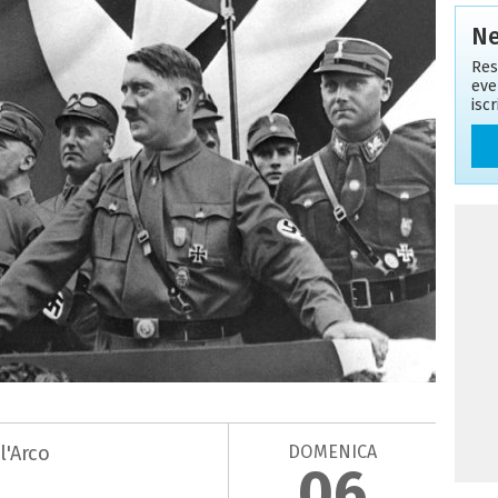
Ne
Res
eve
isc
DOMENICA
l'Arco
06