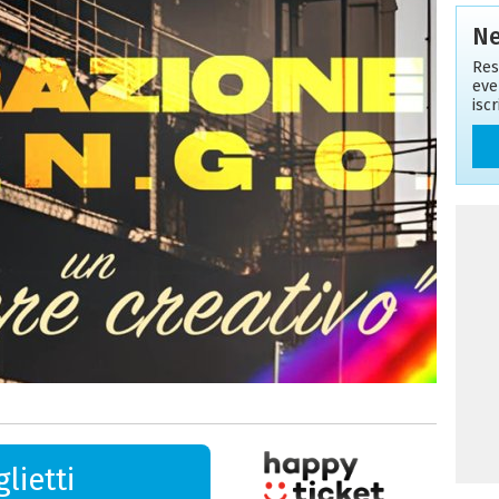
Ne
Res
eve
isc
lietti