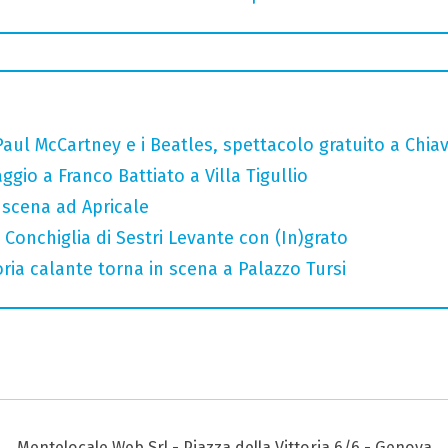
ul McCartney e i Beatles, spettacolo gratuito a Chiav
gio a Franco Battiato a Villa Tigullio
n scena ad Apricale
Conchiglia di Sestri Levante con (In)grato
oria calante torna in scena a Palazzo Tursi
Mentelocale Web Srl - Piazza della Vittoria 6/6 - Genova