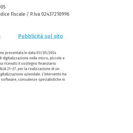
005
dice Fiscale / P.Iva 02437210996
e
Pubblicità sul sito
ne presentata in data 03/05/2024
i digitalizzazione nelle micro, piccole e
 ricevuto il sostegno finanziario
LIA 21–27, per la realizzazione di un
italizzazione aziendale. L’intervento ha
 software, consulenze specialistiche in
e