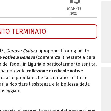
MARZO
2025
NTO TERMINATO
 15,
Genova Cultura
ripropone il tour guidato
e votive a Genova
(conferenza itinerante a cura
 dei fedeli in Liguria è particolarmente sentita.
 una notevole
collezione di edicole votive
 di arte popolare che raccontano la storia
nati a ricordare l’esistenza e la bellezza della
caseggiati.
 vecchia, si scopre il tracciato del nostro vivere