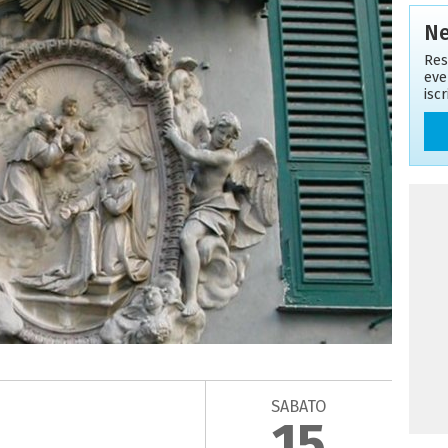
Ne
Res
eve
isc
SABATO
15