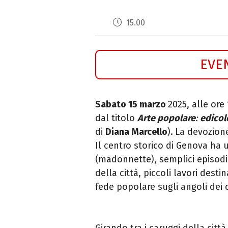
15.00
EVE
Sabato 15 marzo
2025, alle ore
dal titolo
Arte popolare
:
edicol
di
Diana Marcello
).
La devozione
Il centro storico di Genova ha
(madonnette), semplici episodi
della città, piccoli lavori desti
fede popolare sugli angoli dei 
Girando tra i caruggi della città