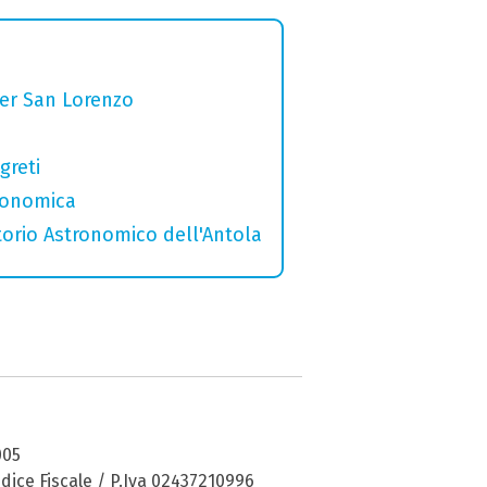
per San Lorenzo
greti
tronomica
torio Astronomico dell'Antola
005
dice Fiscale / P.Iva 02437210996