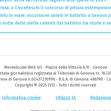
nyon della Val Cerusa: laghetti alle spalle di Voltri
crivia: a Crocefieschi il concorso di pittura estemporane
 cielo in mare: escursione serale in battello a Genova 
 notte delle stelle cadenti dal battello tra storie e se
Mentelocale Web Srl - Piazza della Vittoria 6/6 - Genova
stata giornalistica registrata al Tribunale di Genova nr. 16/2
prese di Genova n.02437210996 - R.E.A. di Genova: 486190 - Co
Copyright © 2025 (V3) - Tutti i diritti riservati
Informativa cookie
Utilizzo IA
Redazion