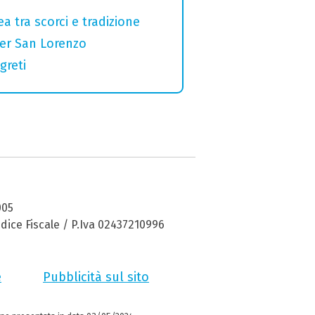
a tra scorci e tradizione
per San Lorenzo
greti
005
dice Fiscale / P.Iva 02437210996
e
Pubblicità sul sito