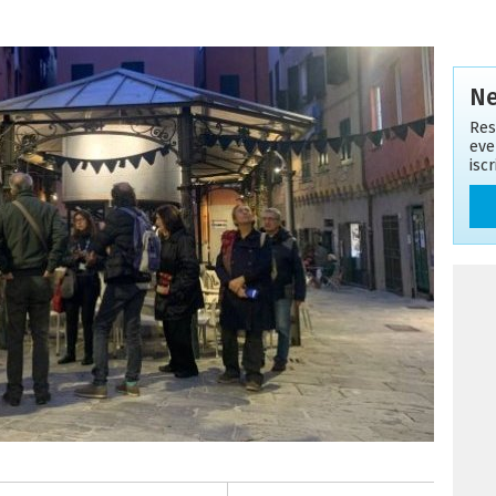
Ne
Res
eve
isc