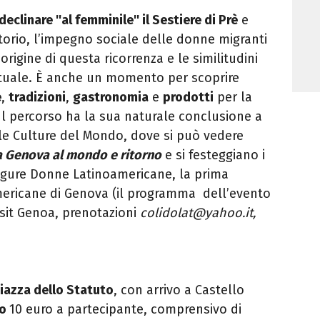
declinare ''al femminile'' il Sestiere di Prè
e
torio, l’impegno sociale delle donne migranti
ll’origine di questa ricorrenza e le similitudini
ttuale. È anche un momento per scoprire
e
,
tradizioni
,
gastronomia
e
prodotti
per la
Il percorso ha la sua naturale conclusione a
e Culture del Mondo, dove si può vedere
 Genova al mondo e ritorno
e si festeggiano i
igure Donne Latinoamericane, la prima
mericane di Genova (il programma dell’evento
sit Genoa, prenotazioni
colidolat@yahoo.it,
iazza dello Statuto
, con arrivo a Castello
to
10 euro a partecipante, comprensivo di