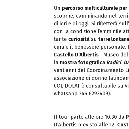
Un
percorso multiculturale
per 
scoprire, camminando nel terri
di ieri e di oggi. Si rifletterà su
con la condizione femminile a
tante
curiosità
su
terre lontan
cura e il benessere personale. 
Castello D’Albertis
- Museo dell
la
mostra fotografica
Radici
.
Da
vent’anni del Coordinamento L
associazione di donne latinoa
COLIDOLAT è consultabile su Vi
whatsapp 346 6293409).
Il tour parte alle ore 10.30 da
P
D’Albertis previsto alle 12.
Cos