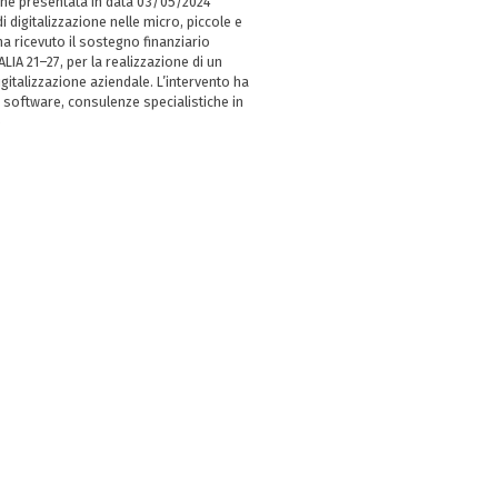
ne presentata in data 03/05/2024
i digitalizzazione nelle micro, piccole e
 ricevuto il sostegno finanziario
LIA 21–27, per la realizzazione di un
italizzazione aziendale. L’intervento ha
 software, consulenze specialistiche in
e