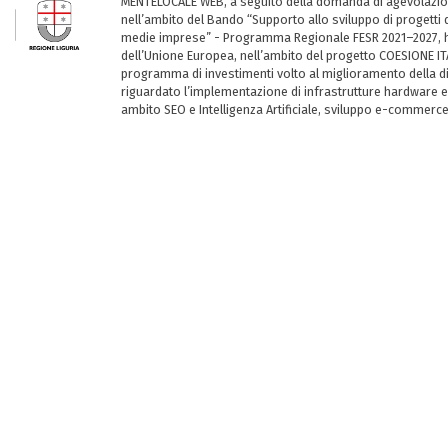
MENTELOCALE WEB, a seguito della domanda di agevolazio
nell’ambito del Bando “Supporto allo sviluppo di progetti d
medie imprese” - Programma Regionale FESR 2021–2027, ha
dell’Unione Europea, nell’ambito del progetto COESIONE ITA
programma di investimenti volto al miglioramento della dig
riguardato l’implementazione di infrastrutture hardware e
ambito SEO e Intelligenza Artificiale, sviluppo e-commerc